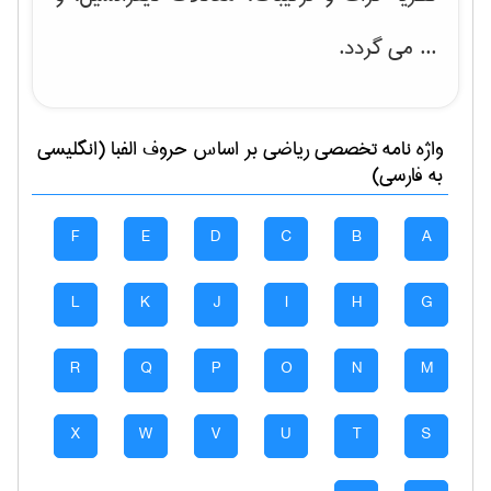
... می گردد.
واژه نامه تخصصی
رياضی
بر اساس حروف الفبا (انگلیسی
به فارسی)
F
E
D
C
B
A
L
K
J
I
H
G
R
Q
P
O
N
M
X
W
V
U
T
S