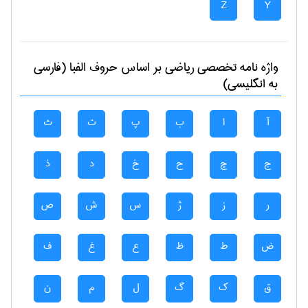
Z
Y
واژه نامه تخصصی
رياضی
بر اساس حروف الفبا (فارسی
به انگلیسی)
آ
ا
ب
پ
ت
ث
ج
چ
ح
خ
د
ذ
ر
ز
ژ
س
ش
ص
ض
ط
ظ
ع
غ
ف
ق
ک
گ
ل
م
ن