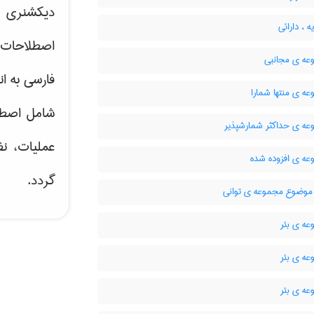
دیکشنری ت
 ، دارائی
اصطلاحات 
ه ی مجانبی
فارسی به ان
ه ی منتها شمارا
شامل اصط
ه ی حداکثر شمارشپذیر
عملیات، نظ
ه ی افزوده شده
گردد.
وضوع مجموعه ی توانی
ه ی بئر
ه ی بئر
ه ی بئر