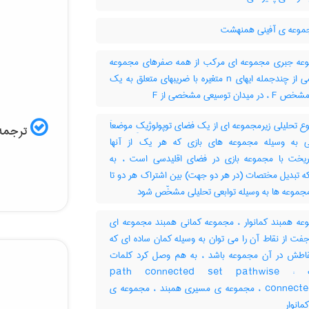
موعه ی آفینی همنهشت
ه جبری مجموعه ای مرکب از همه صفرهای مجموعه
مشخصی از چندجمله ایهای n متغیره با ضریبهای متعلق به یک
میدان توسیعی مشخصی از F
 تحلیلی زیرمجموعه ای از یک فضای توپولوژیکِ موضعاَ
ترجمه 
ی به وسیله مجموعه های بازی که هر یک از آنها
یخت با مجموعه بازی در فضای اقلیدسی است ، به
ه تبدیل مختصات (در هر دو جهت) بین اشتراک هر دو تا
مجموعه ها به وسیله توابعی تحلیلی مشخّص شود
ه همبند کمانوار ، مجموعه کمانی همبند مجموعه ای
فت از نقاط آن را می توان به وسیله کمان ساده ای که
اطش در آن مجموعه باشد ، به هم وصل کرد کلمات
مترادف : path connected set pathwise
connected set ، مجموعه ی مسیری همبند ، مجموعه ی
مانوار