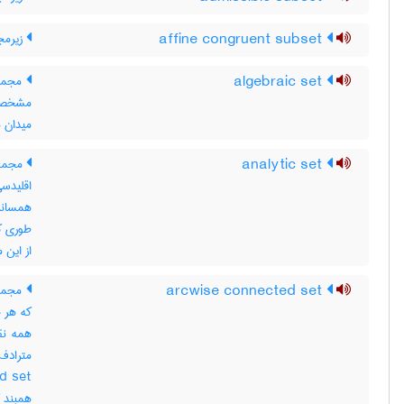
affine congruent subset
زیرمج
algebraic set
مجموع
میدان مشخص F ، در 
analytic set
مجموع
اقلیدس
همسانر
طوری ک
از این 
arcwise connected set
مجموع
که هر ج
همه نق
همبند ک