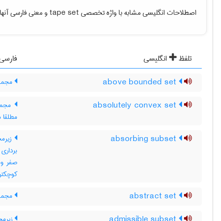
اصطلاحات انگلیسی مشابه با واژه تخصصی
tape set
و معنی فارسی آنها 
تلفظ
انگلیسی
فارسی
above bounded set
مجموعه
absolutely convex set
مجموع
مطلقا 
absorbing subset
کوچکتر از b باشد ، ax عضو
abstract set
مجموع
admissible subset
زیرمج