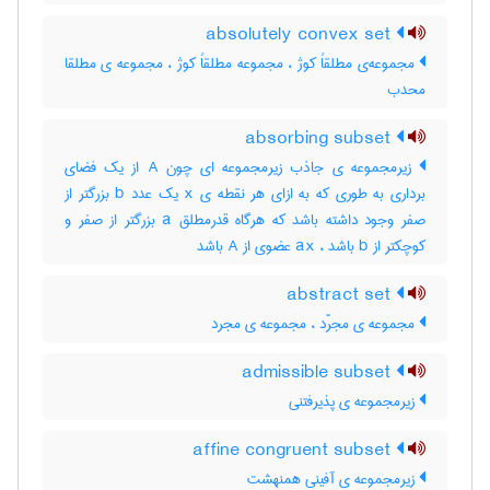
absolutely convex set
مجموعه‌ی مطلقاً کوژ ، مجموعه مطلقاً کوژ ، مجموعه ی مطلقا
محدب
absorbing subset
زیرمجموعه ی جاذب زیرمجموعه ای چون A از یک فضای
برداری به طوری که به ازای هر نقطه ی x یک عدد b بزرگتر از
صفر وجود داشته باشد که هرگاه قدرمطلق a بزرگتر از صفر و
کوچکتر از b باشد ، ax عضوی از A باشد
abstract set
مجموعه ی مجرّد ، مجموعه ی مجرد
admissible subset
زیرمجموعه ی پذیرفتنی
affine congruent subset
زیرمجموعه ی آفینی همنهشت