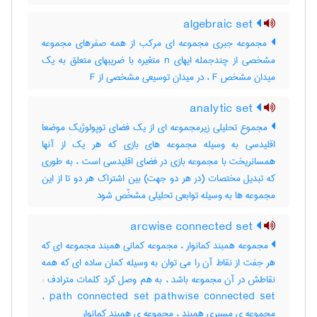
algebraic set
مجموعه جبری مجموعه ای مرکب از همه صفرهای مجموعه
مشخصی از چندجمله ایهای n متغیره با ضریبهای متعلق به یک
میدان مشخص F ، در میدان توسیعی مشخصی از F
analytic set
مجموع تحلیلی زیرمجموعه ای از یک فضای توپولوژیکِ موضعاَ
اقلیدسی به وسیله مجموعه های بازی که هر یک از آنها
همسانریخت با مجموعه بازی در فضای اقلیدسی است ، به طوری
که تبدیل مختصات (در هر دو جهت) بین اشتراک هر دو تا از این
مجموعه ها به وسیله توابعی تحلیلی مشخّص شود
arcwise connected set
مجموعه همبند کمانوار ، مجموعه کمانی همبند مجموعه ای که
هر جفت از نقاط آن را می توان به وسیله کمان ساده ای که همه
نقاطش در آن مجموعه باشد ، به هم وصل کرد کلمات مترادف :
path connected set pathwise connected set ،
مجموعه ی مسیری همبند ، مجموعه ی همبند کمانوار