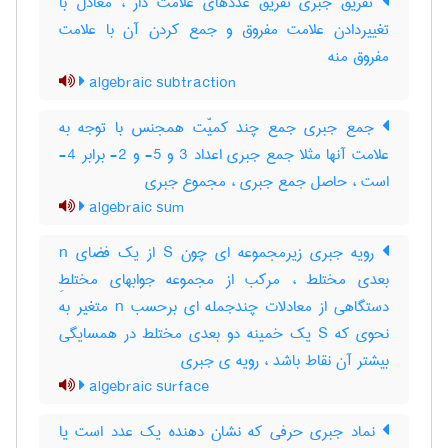
تفریق جبری تفریق عددهای علامت دار ، معادل با
تغییردادن علامت مفروق و جمع کردن آن با علامت
مفروق منه
algebraic subtraction
جمع جبری جمع چند کمیّت همجنس با توجه به
علامت آنها مثلا جمع جبری اعداد 3 و 5- و 2- برابر 4-
است ، حاصل جمع جبری ، مجموع جبری
algebraic sum
رویه جبری زیرمجموعه ای چون S از یک فضای n
بعدی مختلط ، مرکب از مجموعه جوابهای مختلطِ
دستگاهی از معادلات چندجمله ای برحسب n متغیر به
نحوی که S یک خمینه دو بعدی مختلط در همسایگی
بیشتر آن نقاط باشد ، رویه ی جبری
algebraic surface
نماد جبری حرفی که نشان دهنده یک عدد است یا