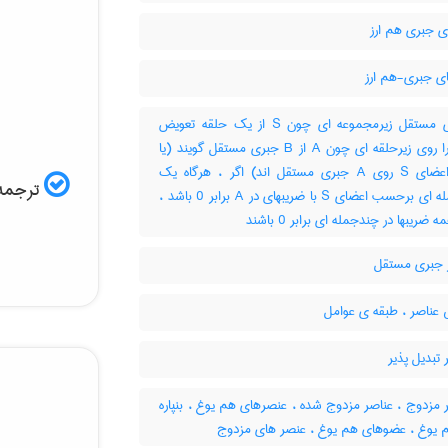
ی جبری هم ارز
ی جبری-هم ارز
جبری مستقل زیرمجموعه ای چون S از یک حلقه تعویض
پذیرB را روی زیرحلقه ای چون A از B جبری مستقل گویند (یا
گویند اعضای S روی A جبری مستقل اند) اگر ، هرگاه یک
ترجمه 
چندجمله ای برحسب اعضای S با ضریبهای در A برابر 0 باشد ،
ه ضریبها در چندجمله ای برابر 0 باشند
جبری مستقل
عناصر ، طبقه ی عوامل
تبدیل پذیر
مزدوج ، عناصر مزدوج شده ، عنصرهای هم یوغ ، بنپاره
 یوغ ، عضوهای هم یوغ ، عنصر های مزدوج