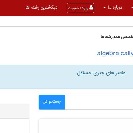
درباره ما
دیکشنری رشته ها
ورود/عضویت
تخصصی همه رشته ها
عنصر های جبری-مستقل
جستجو کن