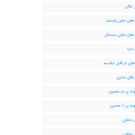
مثالی
های خطی وابسته
های خطی-مستقل
جزا
ای غر قابل مقایسه
های مداری
ه ی دو عنصری
 n عنصری
 متقارن
 متقارن