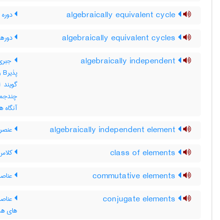
algebraically equivalent cycle
دوره 
algebraically equivalent cycles
دورها
algebraically independent
آنگاه هم
algebraically independent element
عنصر 
class of elements
کلاس 
commutative elements
عناصر 
conjugate elements
عناصر 
های هم