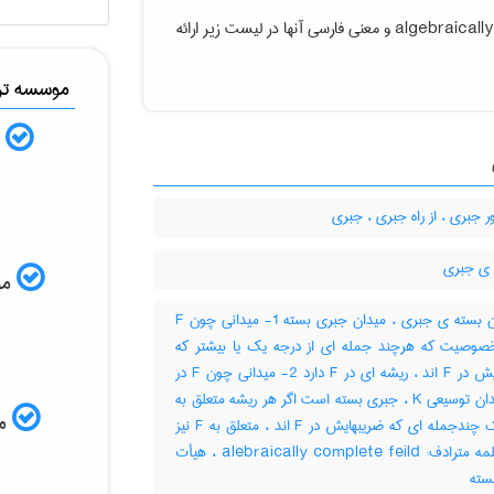
algebraicall
و معنی فارسی آنها در لیست زیر ارائه
موسسه ترج
ب
 جبری ، از راه جبری ، جبری
ی جبری
موس
میدان بسته ی جبری ، میدان جبری بسته 1- میدانی چون F
خصوصیت که هرچند جمله ای از درجه یک یا بیشتر که
ضریبهایش در F اند ، ریشه ای در F دارد 2- میدانی چون F در
یک میدان توسیعی K ، جبری بسته است اگر هر ریشه متعلق به
مم
K از یک چندجمله ای که ضریبهایش در F اند ، متعلق به F نیز
باشد کلمه مترادف: alebraically complete feild ، هیأت
سته