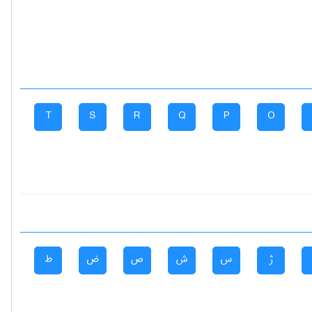
T
S
R
Q
P
O
ژ
س
ش
ص
ض
ط