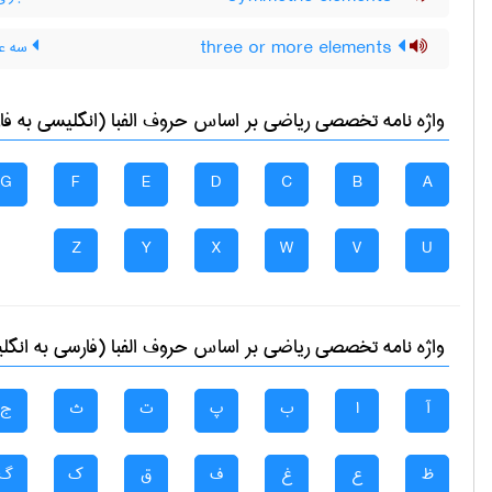
three or more elements
سه عض
واژه نامه تخصصی
رياضی
بر اساس حروف الفبا (انگلیسی به فا
G
F
E
D
C
B
A
Z
Y
X
W
V
U
واژه نامه تخصصی
رياضی
بر اساس حروف الفبا (فارسی به انگل
آ
ا
ب
پ
ت
ث
ج
ظ
ع
غ
ف
ق
ک
گ