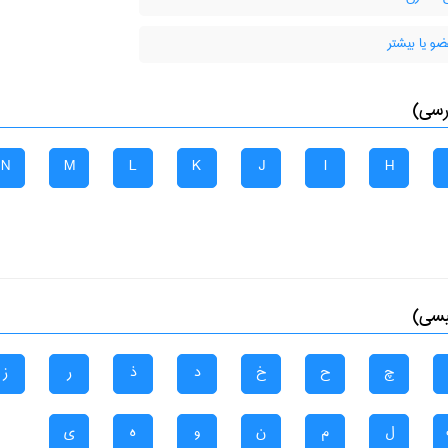
و یا بیشتر
رسی)
N
M
L
K
J
I
H
یسی)
چ
ح
خ
د
ذ
ر
ز
ل
م
ن
و
ه
ی