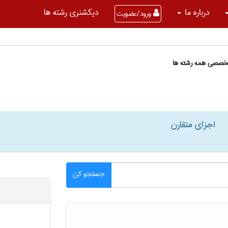
درباره ما
دیکشنری رشته ها
ورود/عضویت
تخصصی همه رشته ها
اجزای متقارن
جستجو کن