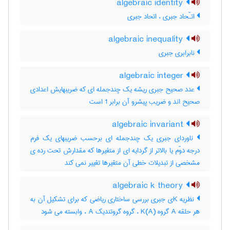
algebraic identity
اتـّحاد جبری ، اتحاد جبری
algebraic inequality
نابرابری جبری
algebraic integer
عدد صحیح جبری ریشه یک چندجمله ای که ضریبهایش اعدادی
صحیح اند و ضریب پیشرو آن برابر 1 است
algebraic invariant
ناوردای جبری یک چندجمله ای برحسب ضریبهای یک فرم
درجه دوّم یا بالاتر از گردایه ای از متغیرها که مقدارش تحت رده ی
مشخصی از تبدیلات خطی آن متغیرها تغییر نمی کند
algebraic k theory
نظریه Kی جبری بررسی ساختاری ریاضی که برای تشکیل آن به
هر حلقه A گروه K(A) ، گروه گروتندیک A ، وابسته می شود