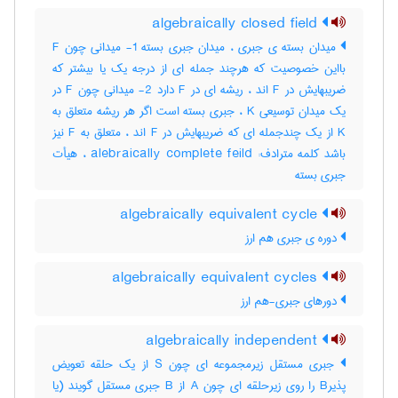
algebraically closed field
میدان بسته ی جبری ، میدان جبری بسته 1- میدانی چون F
بااین خصوصیت که هرچند جمله ای از درجه یک یا بیشتر که
ضریبهایش در F اند ، ریشه ای در F دارد 2- میدانی چون F در
یک میدان توسیعی K ، جبری بسته است اگر هر ریشه متعلق به
K از یک چندجمله ای که ضریبهایش در F اند ، متعلق به F نیز
باشد کلمه مترادف: alebraically complete feild ، هیأت
جبری بسته
algebraically equivalent cycle
دوره ی جبری هم ارز
algebraically equivalent cycles
دورهای جبری-هم ارز
algebraically independent
جبری مستقل زیرمجموعه ای چون S از یک حلقه تعویض
پذیرB را روی زیرحلقه ای چون A از B جبری مستقل گویند (یا