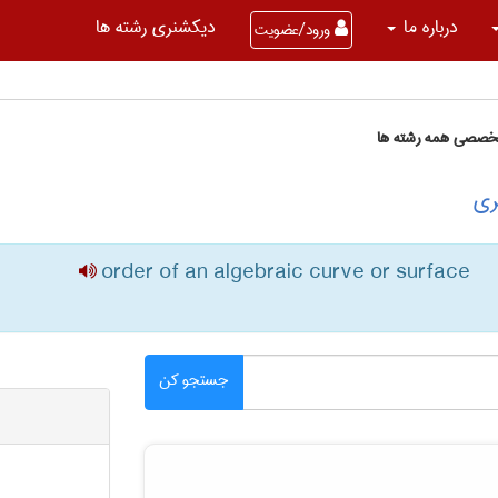
درباره ما
دیکشنری رشته ها
ورود/عضویت
تخصصی همه رشته ها
ری
order of an algebraic curve or surface
جستجو کن