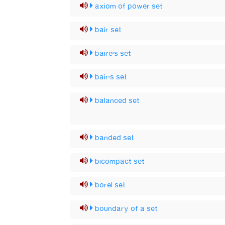
axiom of power set
bair set
baire's set
bair's set
balanced set
banded set
bicompact set
borel set
boundary of a set