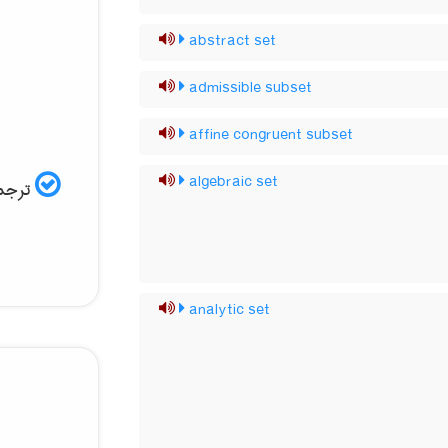
abstract set
admissible subset
affine congruent subset
algebraic set
ترجمه
analytic set