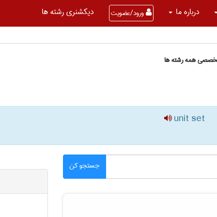
درباره ما
دیکشنری رشته ها
ورود/عضویت
تخصصی همه رشته ها
unit set
جستجو کن