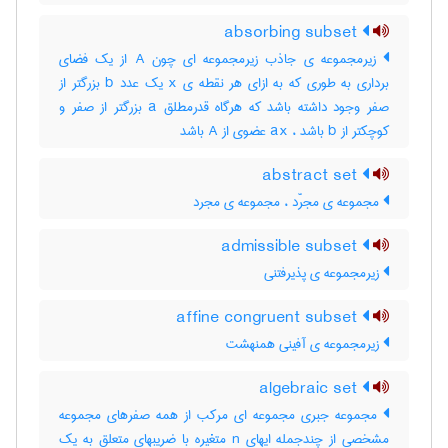
absorbing subset
زیرمجموعه ی جاذب زیرمجموعه ای چون A از یک فضای
برداری به طوری که به ازای هر نقطه ی x یک عدد b بزرگتر از
صفر وجود داشته باشد که هرگاه قدرمطلق a بزرگتر از صفر و
کوچکتر از b باشد ، ax عضوی از A باشد
abstract set
مجموعه ی مجرّد ، مجموعه ی مجرد
admissible subset
زیرمجموعه ی پذیرفتنی
affine congruent subset
زیرمجموعه ی آفینی همنهشت
algebraic set
مجموعه جبری مجموعه ای مرکب از همه صفرهای مجموعه
مشخصی از چندجمله ایهای n متغیره با ضریبهای متعلق به یک