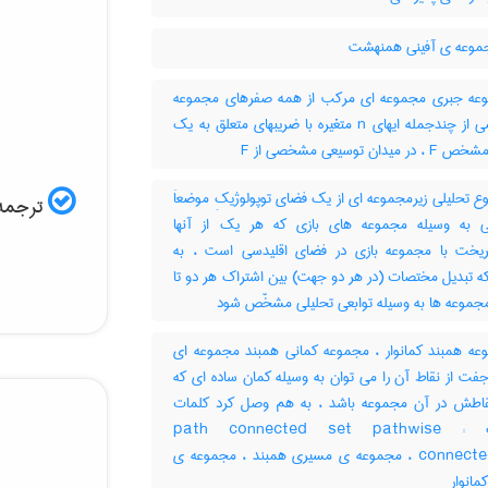
موعه ی آفینی همنهشت
ه جبری مجموعه ای مرکب از همه صفرهای مجموعه
مشخصی از چندجمله ایهای n متغیره با ضریبهای متعلق به یک
میدان توسیعی مشخصی از F
 تحلیلی زیرمجموعه ای از یک فضای توپولوژیکِ موضعاَ
ترجمه 
ی به وسیله مجموعه های بازی که هر یک از آنها
یخت با مجموعه بازی در فضای اقلیدسی است ، به
ه تبدیل مختصات (در هر دو جهت) بین اشتراک هر دو تا
مجموعه ها به وسیله توابعی تحلیلی مشخّص شود
ه همبند کمانوار ، مجموعه کمانی همبند مجموعه ای
فت از نقاط آن را می توان به وسیله کمان ساده ای که
اطش در آن مجموعه باشد ، به هم وصل کرد کلمات
مترادف : path connected set pathwise
connected set ، مجموعه ی مسیری همبند ، مجموعه ی
مانوار