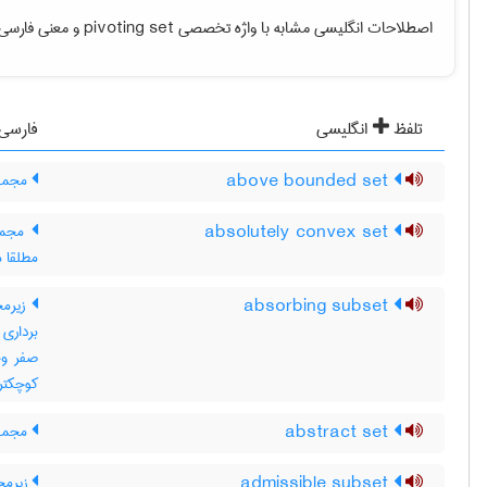
اصطلاحات انگلیسی مشابه با واژه تخصصی
pivoting set
و معنی فارسی آ
تلفظ
انگلیسی
فارسی
above bounded set
مجموعه
absolutely convex set
مجموع
مطلقا 
absorbing subset
کوچکتر از b باشد ، ax عضو
abstract set
مجموع
admissible subset
زیرمج