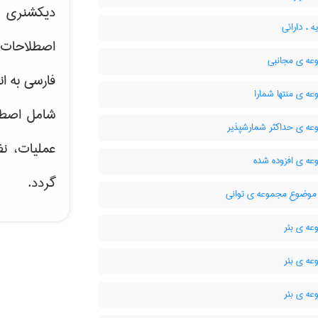
دیکشنری ت
 ، دارائی
اصطلاحات 
ه ی مجانبی
فارسی به ان
ه ی منتها شمارا
شامل اصط
ه ی حداکثر شمارشپذیر
عملیات، نظ
ه ی افزوده شده
گردد.
وضوع مجموعه ی توانی
ه ی بئر
ه ی بئر
ه ی بئر