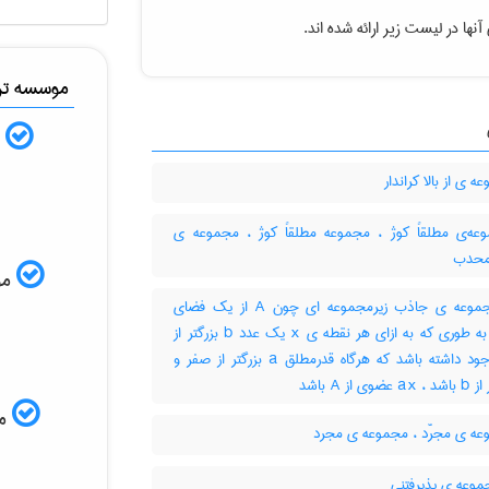
نها در لیست زیر ارائه شده اند.
موسسه ترج
ب
 ی از بالا کراندار
ه‌ی مطلقاً کوژ ، مجموعه مطلقاً کوژ ، مجموعه ی
محدب
موس
زیرمجموعه ی جاذب زیرمجموعه ای چون A از یک فضای
برداری به طوری که به ازای هر نقطه ی x یک عدد b بزرگتر از
صفر وجود داشته باشد که هرگاه قدرمطلق a بزرگتر از صفر و
ی از A باشد
مم
ه ی مجرّد ، مجموعه ی مجرد
موعه ی پذیرفتنی