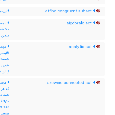
affine congruent subset
زیرمج
algebraic set
مجموع
میدان مشخص F ، در 
analytic set
مجموع
اقلیدس
همسانر
طوری ک
از این 
arcwise connected set
مجموع
که هر ج
همه نق
همبند ک