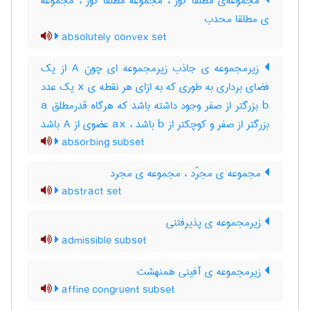
مجموعه‌ی مطلقاً کوژ ، مجموعه مطلقاً کوژ ، مجموعه
ی مطلقا محدب
absolutely convex set
زیرمجموعه ی جاذب زیرمجموعه ای چون A از یک
فضای برداری به طوری که به ازای هر نقطه ی x یک عدد
b بزرگتر از صفر وجود داشته باشد که هرگاه قدرمطلق a
بزرگتر از صفر و کوچکتر از b باشد ، ax عضوی از A باشد
absorbing subset
مجموعه ی مجرّد ، مجموعه ی مجرد
abstract set
زیرمجموعه ی پذیرفتنی
admissible subset
زیرمجموعه ی آفینی همنهشت
affine congruent subset