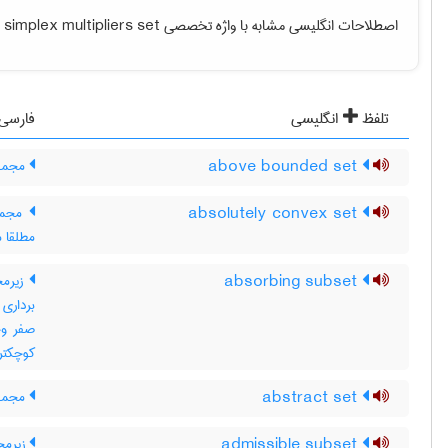
اصطلاحات انگلیسی مشابه با واژه تخصصی
simplex multipliers set
و
تلفظ
انگلیسی
فارسی
above bounded set
مجموعه
absolutely convex set
مجموع
مطلقا 
absorbing subset
کوچکتر از b باشد ، ax عضو
abstract set
مجموع
admissible subset
زیرمج