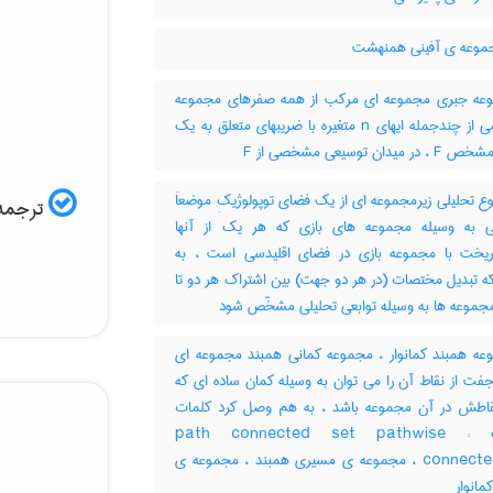
موعه ی آفینی همنهشت
ه جبری مجموعه ای مرکب از همه صفرهای مجموعه
مشخصی از چندجمله ایهای n متغیره با ضریبهای متعلق به یک
میدان توسیعی مشخصی از F
 تحلیلی زیرمجموعه ای از یک فضای توپولوژیکِ موضعاَ
ترجمه 
ی به وسیله مجموعه های بازی که هر یک از آنها
یخت با مجموعه بازی در فضای اقلیدسی است ، به
ه تبدیل مختصات (در هر دو جهت) بین اشتراک هر دو تا
مجموعه ها به وسیله توابعی تحلیلی مشخّص شود
ه همبند کمانوار ، مجموعه کمانی همبند مجموعه ای
فت از نقاط آن را می توان به وسیله کمان ساده ای که
اطش در آن مجموعه باشد ، به هم وصل کرد کلمات
مترادف : path connected set pathwise
connected set ، مجموعه ی مسیری همبند ، مجموعه ی
مانوار