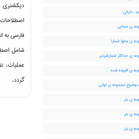
دیکشنری ت
 ، دارائی
اصطلاحات 
ه ی مجانبی
فارسی به ان
ه ی منتها شمارا
شامل اصط
ه ی حداکثر شمارشپذیر
عملیات، نظ
ه ی افزوده شده
گردد.
وضوع مجموعه ی توانی
ه ی بئر
ه ی بئر
ه ی بئر