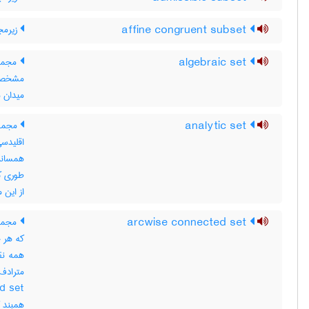
affine congruent subset
زیرمج
algebraic set
مجموع
میدان مشخص F ، در 
analytic set
مجموع
اقلیدس
همسانر
طوری ک
از این 
arcwise connected set
مجموع
که هر ج
همه نق
همبند ک