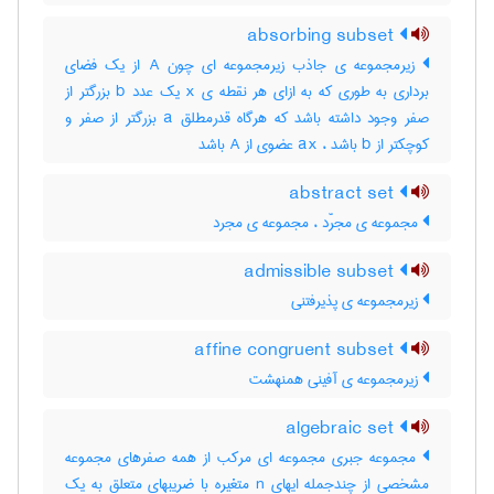
absorbing subset
زیرمجموعه ی جاذب زیرمجموعه ای چون A از یک فضای
برداری به طوری که به ازای هر نقطه ی x یک عدد b بزرگتر از
صفر وجود داشته باشد که هرگاه قدرمطلق a بزرگتر از صفر و
کوچکتر از b باشد ، ax عضوی از A باشد
abstract set
مجموعه ی مجرّد ، مجموعه ی مجرد
admissible subset
زیرمجموعه ی پذیرفتنی
affine congruent subset
زیرمجموعه ی آفینی همنهشت
algebraic set
مجموعه جبری مجموعه ای مرکب از همه صفرهای مجموعه
مشخصی از چندجمله ایهای n متغیره با ضریبهای متعلق به یک