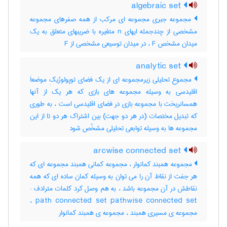
algebraic set
مجموعه جبری مجموعه ای مرکب از همه صفرهای مجموعه
مشخصی از چندجمله ایهای n متغیره با ضریبهای متعلق به یک
میدان مشخص F ، در میدان توسیعی مشخصی از F
analytic set
مجموع تحلیلی زیرمجموعه ای از یک فضای توپولوژیکِ موضعاَ
اقلیدسی به وسیله مجموعه های بازی که هر یک از آنها
همسانریخت با مجموعه بازی در فضای اقلیدسی است ، به طوری
که تبدیل مختصات (در هر دو جهت) بین اشتراک هر دو تا از این
مجموعه ها به وسیله توابعی تحلیلی مشخّص شود
arcwise connected set
مجموعه همبند کمانوار ، مجموعه کمانی همبند مجموعه ای که
هر جفت از نقاط آن را می توان به وسیله کمان ساده ای که همه
نقاطش در آن مجموعه باشد ، به هم وصل کرد کلمات مترادف :
path connected set pathwise connected set ،
مجموعه ی مسیری همبند ، مجموعه ی همبند کمانوار