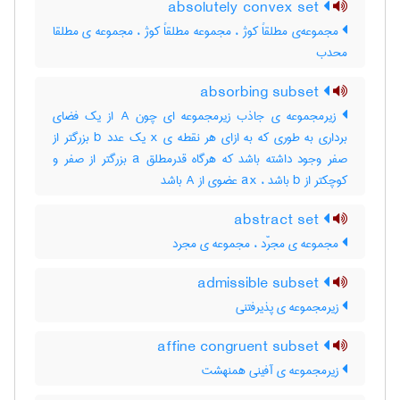
absolutely convex set
مجموعه‌ی مطلقاً کوژ ، مجموعه مطلقاً کوژ ، مجموعه ی مطلقا
محدب
absorbing subset
زیرمجموعه ی جاذب زیرمجموعه ای چون A از یک فضای
برداری به طوری که به ازای هر نقطه ی x یک عدد b بزرگتر از
صفر وجود داشته باشد که هرگاه قدرمطلق a بزرگتر از صفر و
کوچکتر از b باشد ، ax عضوی از A باشد
abstract set
مجموعه ی مجرّد ، مجموعه ی مجرد
admissible subset
زیرمجموعه ی پذیرفتنی
affine congruent subset
زیرمجموعه ی آفینی همنهشت