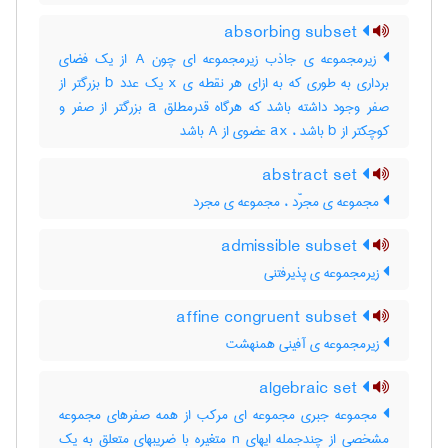
absorbing subset
زیرمجموعه ی جاذب زیرمجموعه ای چون A از یک فضای
برداری به طوری که به ازای هر نقطه ی x یک عدد b بزرگتر از
صفر وجود داشته باشد که هرگاه قدرمطلق a بزرگتر از صفر و
کوچکتر از b باشد ، ax عضوی از A باشد
abstract set
مجموعه ی مجرّد ، مجموعه ی مجرد
admissible subset
زیرمجموعه ی پذیرفتنی
affine congruent subset
زیرمجموعه ی آفینی همنهشت
algebraic set
مجموعه جبری مجموعه ای مرکب از همه صفرهای مجموعه
مشخصی از چندجمله ایهای n متغیره با ضریبهای متعلق به یک