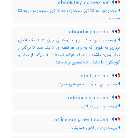
absolutely convex set
مجموعه‌ی مطلقاً کوژ ، مجموعه مطلقاً کوژ ، مجموعه ی مطلقا
محدب
absorbing subset
زیرمجموعه ی جاذب زیرمجموعه ای چون A از یک فضای
برداری به طوری که به ازای هر نقطه ی x یک عدد b بزرگتر از
صفر وجود داشته باشد که هرگاه قدرمطلق a بزرگتر از صفر و
کوچکتر از b باشد ، ax عضوی از A باشد
abstract set
مجموعه ی مجرّد ، مجموعه ی مجرد
admissible subset
زیرمجموعه ی پذیرفتنی
affine congruent subset
زیرمجموعه ی آفینی همنهشت