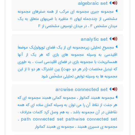
algebraic set
مجموعه جبری مجموعه ای مرکب از همه صفرهای مجموعه
مشخصی از چندجمله ایهای n متغیره با ضریبهای متعلق به یک
میدان مشخص F ، در میدان توسیعی مشخصی از F
analytic set
مجموع تحلیلی زیرمجموعه ای از یک فضای توپولوژیکِ موضعاَ
اقلیدسی به وسیله مجموعه های بازی که هر یک از آنها
همسانریخت با مجموعه بازی در فضای اقلیدسی است ، به طوری
که تبدیل مختصات (در هر دو جهت) بین اشتراک هر دو تا از این
مجموعه ها به وسیله توابعی تحلیلی مشخّص شود
arcwise connected set
مجموعه همبند کمانوار ، مجموعه کمانی همبند مجموعه ای که
هر جفت از نقاط آن را می توان به وسیله کمان ساده ای که همه
نقاطش در آن مجموعه باشد ، به هم وصل کرد کلمات مترادف :
path connected set pathwise connected set ،
مجموعه ی مسیری همبند ، مجموعه ی همبند کمانوار