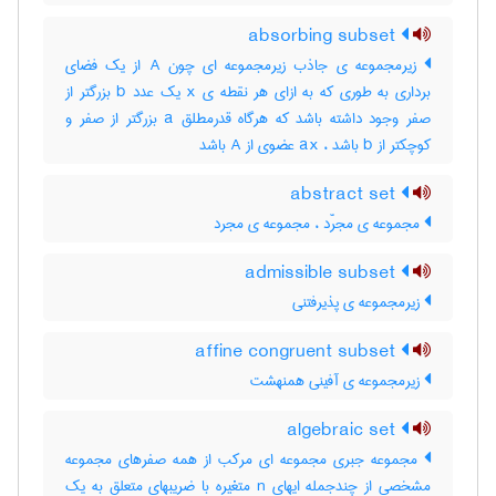
absorbing subset
زیرمجموعه ی جاذب زیرمجموعه ای چون A از یک فضای
برداری به طوری که به ازای هر نقطه ی x یک عدد b بزرگتر از
صفر وجود داشته باشد که هرگاه قدرمطلق a بزرگتر از صفر و
کوچکتر از b باشد ، ax عضوی از A باشد
abstract set
مجموعه ی مجرّد ، مجموعه ی مجرد
admissible subset
زیرمجموعه ی پذیرفتنی
affine congruent subset
زیرمجموعه ی آفینی همنهشت
algebraic set
مجموعه جبری مجموعه ای مرکب از همه صفرهای مجموعه
مشخصی از چندجمله ایهای n متغیره با ضریبهای متعلق به یک