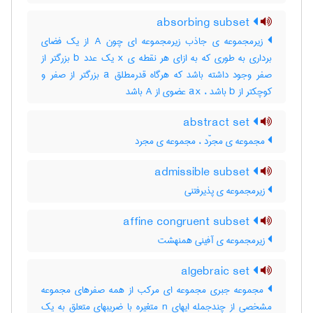
absorbing subset
زیرمجموعه ی جاذب زیرمجموعه ای چون A از یک فضای
برداری به طوری که به ازای هر نقطه ی x یک عدد b بزرگتر از
صفر وجود داشته باشد که هرگاه قدرمطلق a بزرگتر از صفر و
کوچکتر از b باشد ، ax عضوی از A باشد
abstract set
مجموعه ی مجرّد ، مجموعه ی مجرد
admissible subset
زیرمجموعه ی پذیرفتنی
affine congruent subset
زیرمجموعه ی آفینی همنهشت
algebraic set
مجموعه جبری مجموعه ای مرکب از همه صفرهای مجموعه
مشخصی از چندجمله ایهای n متغیره با ضریبهای متعلق به یک