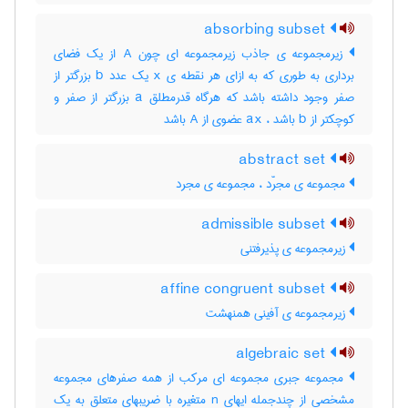
absorbing subset
زیرمجموعه ی جاذب زیرمجموعه ای چون A از یک فضای
برداری به طوری که به ازای هر نقطه ی x یک عدد b بزرگتر از
صفر وجود داشته باشد که هرگاه قدرمطلق a بزرگتر از صفر و
کوچکتر از b باشد ، ax عضوی از A باشد
abstract set
مجموعه ی مجرّد ، مجموعه ی مجرد
admissible subset
زیرمجموعه ی پذیرفتنی
affine congruent subset
زیرمجموعه ی آفینی همنهشت
algebraic set
مجموعه جبری مجموعه ای مرکب از همه صفرهای مجموعه
مشخصی از چندجمله ایهای n متغیره با ضریبهای متعلق به یک