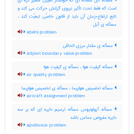
مسأله آبل مسأله ای که خواستار تعیین مسیر ذرّه ای
است که فقط تحت تأثیر نیروی گرانش حرکت می کند و
تابع ارتفاع-زمانِ آن باید از قانون خاصّی تبعیّت کند ،
مسأله ی آبل
abel's problem
مسأله ی مقدار مرزی الحاقی
adjoint boundary value problem
مسأله کیفیت هوا ، مسأله ی کیفیت هوا
air quality problem
مسأله تخصیص هواپیما ، مسأله ی تخصیص هواپیما
aircraft assignment problem
مسأله آپولونیوس مسأله ترسیم دایره ای که بر سه
دایره مفروض مماس باشد
apollonius' problem