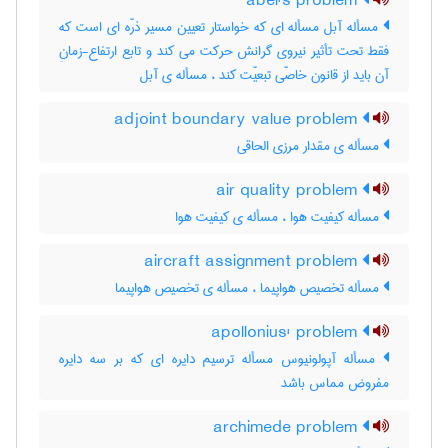
abel's problem
مسأله آبل مسأله ای که خواستار تعیین مسیر ذرّه ای است که
فقط تحت تأثیر نیروی گرانش حرکت می کند و تابع ارتفاع-زمانِ
آن باید از قانون خاصّی تبعیّت کند ، مسأله ی آبل
adjoint boundary value problem
مسأله ی مقدار مرزی الحاقی
air quality problem
مسأله کیفیت هوا ، مسأله ی کیفیت هوا
aircraft assignment problem
مسأله تخصیص هواپیما ، مسأله ی تخصیص هواپیما
apollonius' problem
مسأله آپولونیوس مسأله ترسیم دایره ای که بر سه دایره
مفروض مماس باشد
archimede problem