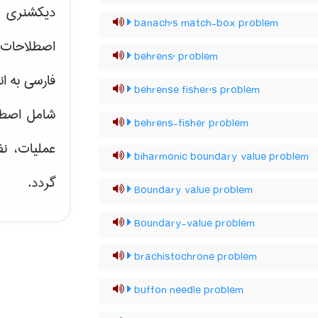
دیکشنری ت
banach's match-box problem
اصطلاحات 
behrens' problem
فارسی به ان
behrense fisher's problem
شامل اصط
behrens-fisher problem
عملیات، نظ
biharmonic boundary value problem
گردد.
Boundary value problem
Boundary-value problem
brachistochrone problem
buffon needle problem