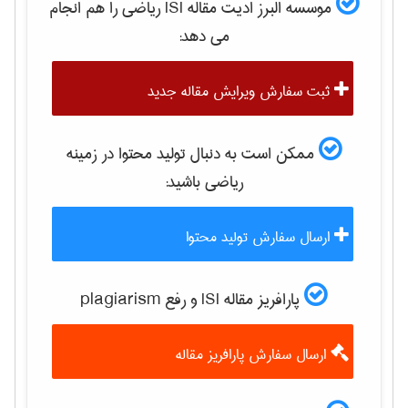
موسسه البرز ادیت مقاله ISI
رياضی
را هم انجام
می دهد:
ثبت سفارش ویرایش مقاله جدید
ممکن است به دنبال تولید محتوا در زمینه
رياضی
باشید:
ارسال سفارش تولید محتوا
پارافریز مقاله ISI و رفع plagiarism
ارسال سفارش پارافریز مقاله