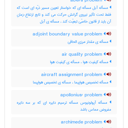
abel's problem
مسأله آبل مسأله ای که خواستار تعیین مسیر ذرّه ای است که
فقط تحت تأثیر نیروی گرانش حرکت می کند و تابع ارتفاع-زمانِ
آن باید از قانون خاصّی تبعیّت کند ، مسأله ی آبل
adjoint boundary value problem
مسأله ی مقدار مرزی الحاقی
air quality problem
مسأله کیفیت هوا ، مسأله ی کیفیت هوا
aircraft assignment problem
مسأله تخصیص هواپیما ، مسأله ی تخصیص هواپیما
apollonius' problem
مسأله آپولونیوس مسأله ترسیم دایره ای که بر سه دایره
مفروض مماس باشد
archimede problem