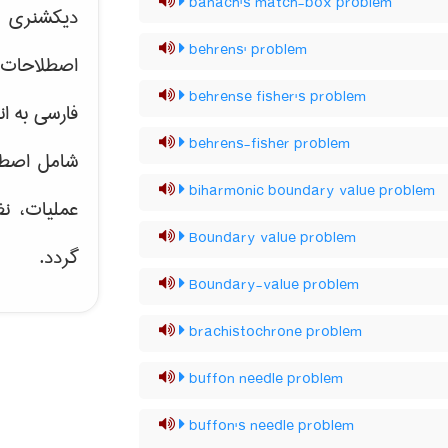
banach's match-box problem
دیکشنری ت
behrens' problem
اصطلاحات 
behrense fisher's problem
فارسی به ان
behrens-fisher problem
شامل اصط
biharmonic boundary value problem
عملیات، نظ
Boundary value problem
گردد.
Boundary-value problem
brachistochrone problem
buffon needle problem
buffon's needle problem