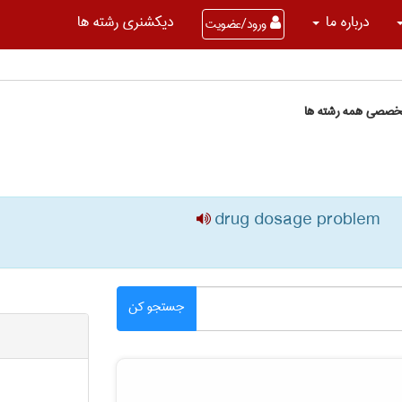
درباره ما
دیکشنری رشته ها
ورود/عضویت
تخصصی همه رشته ها
drug dosage problem
جستجو کن