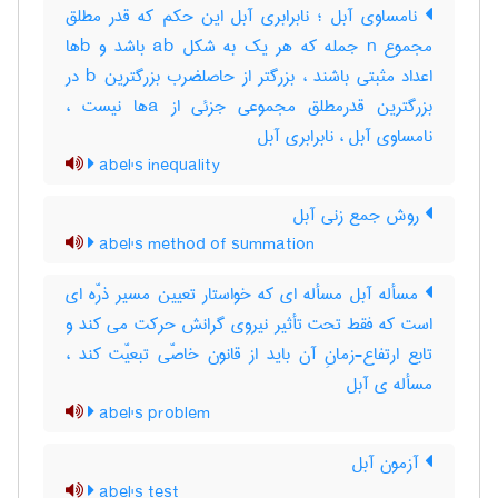
نامساوی آبل ؛ نابرابری آبل این حکم که قدر مطلق
مجموع n جمله که هر یک به شکل ab باشد و bها
اعداد مثبتی باشند ، بزرگتر از حاصلضرب بزرگترین b در
بزرگترین قدرمطلق مجموعی جزئی از aها نیست ،
نامساوی آبل ، نابرابری آبل
abel's inequality
روش جمع زنی آبل
abel's method of summation
مسأله آبل مسأله ای که خواستار تعیین مسیر ذرّه ای
است که فقط تحت تأثیر نیروی گرانش حرکت می کند و
تابع ارتفاع-زمانِ آن باید از قانون خاصّی تبعیّت کند ،
مسأله ی آبل
abel's problem
آزمون آبل
abel's test