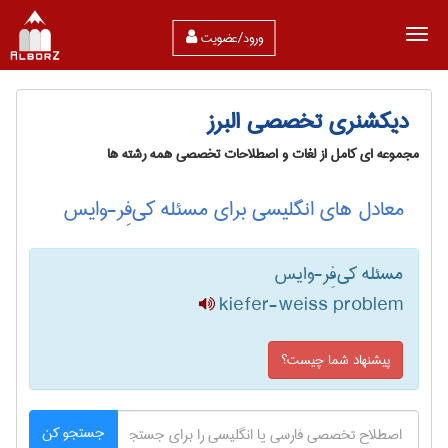
ورود/عضویت
دیکشنری تخصصی البرز
مجموعه ای کامل از لغات و اصطلاحات تخصصی همه رشته ها
معادل های انگلیسی برای مسئله کی‌فِر-وایس
مسئله کی‌فِر-وایس
kiefer-weiss problem
پیشنهاد شما چیست؟
جستجو کن