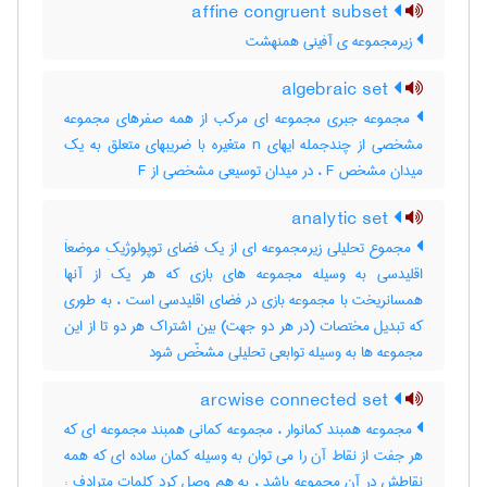
affine congruent subset
زیرمجموعه ی آفینی همنهشت
algebraic set
مجموعه جبری مجموعه ای مرکب از همه صفرهای مجموعه
مشخصی از چندجمله ایهای n متغیره با ضریبهای متعلق به یک
میدان مشخص F ، در میدان توسیعی مشخصی از F
analytic set
مجموع تحلیلی زیرمجموعه ای از یک فضای توپولوژیکِ موضعاَ
اقلیدسی به وسیله مجموعه های بازی که هر یک از آنها
همسانریخت با مجموعه بازی در فضای اقلیدسی است ، به طوری
که تبدیل مختصات (در هر دو جهت) بین اشتراک هر دو تا از این
مجموعه ها به وسیله توابعی تحلیلی مشخّص شود
arcwise connected set
مجموعه همبند کمانوار ، مجموعه کمانی همبند مجموعه ای که
هر جفت از نقاط آن را می توان به وسیله کمان ساده ای که همه
نقاطش در آن مجموعه باشد ، به هم وصل کرد کلمات مترادف :