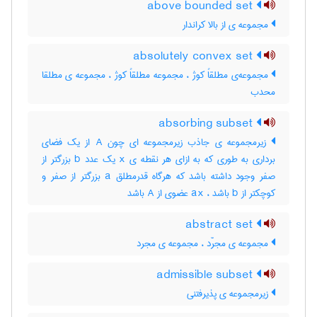
above bounded set
مجموعه ی از بالا کراندار
absolutely convex set
مجموعه‌ی مطلقاً کوژ ، مجموعه مطلقاً کوژ ، مجموعه ی مطلقا
محدب
absorbing subset
زیرمجموعه ی جاذب زیرمجموعه ای چون A از یک فضای
برداری به طوری که به ازای هر نقطه ی x یک عدد b بزرگتر از
صفر وجود داشته باشد که هرگاه قدرمطلق a بزرگتر از صفر و
کوچکتر از b باشد ، ax عضوی از A باشد
abstract set
مجموعه ی مجرّد ، مجموعه ی مجرد
admissible subset
زیرمجموعه ی پذیرفتنی