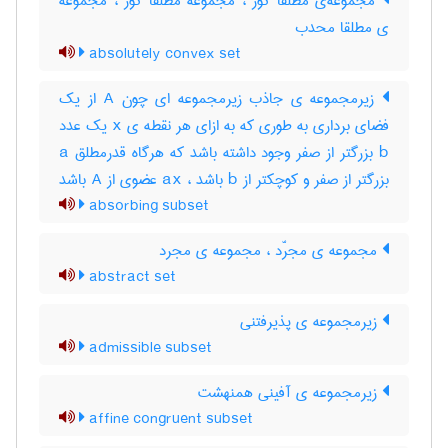
مجموعه‌ی مطلقاً کوژ ، مجموعه مطلقاً کوژ ، مجموعه
ی مطلقا محدب
absolutely convex set
زیرمجموعه ی جاذب زیرمجموعه ای چون A از یک
فضای برداری به طوری که به ازای هر نقطه ی x یک عدد
b بزرگتر از صفر وجود داشته باشد که هرگاه قدرمطلق a
بزرگتر از صفر و کوچکتر از b باشد ، ax عضوی از A باشد
absorbing subset
مجموعه ی مجرّد ، مجموعه ی مجرد
abstract set
زیرمجموعه ی پذیرفتنی
admissible subset
زیرمجموعه ی آفینی همنهشت
affine congruent subset