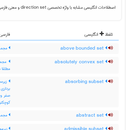
اصطلاحات انگلیسی مشابه با واژه تخصصی
direction set
و معنی فارسی 
تلفظ
انگلیسی
فارسی
above bounded set
مجموعه
absolutely convex set
مجموع
مطلقا 
absorbing subset
کوچکتر از b باشد ، ax عضو
abstract set
مجموع
admissible subset
زیرمج