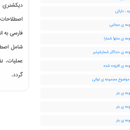
دیکشنری ت
 ، دارائی
اصطلاحات 
ه ی مجانبی
فارسی به ان
ه ی منتها شمارا
شامل اصط
ه ی حداکثر شمارشپذیر
عملیات، نظ
ه ی افزوده شده
گردد.
وضوع مجموعه ی توانی
ه ی بئر
ه ی بئر
ه ی بئر