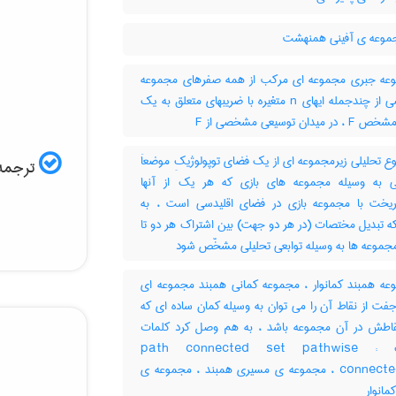
موعه ی آفینی همنهشت
ه جبری مجموعه ای مرکب از همه صفرهای مجموعه
مشخصی از چندجمله ایهای n متغیره با ضریبهای متعلق به یک
میدان توسیعی مشخصی از F
 تحلیلی زیرمجموعه ای از یک فضای توپولوژیکِ موضعاَ
ترجمه 
ی به وسیله مجموعه های بازی که هر یک از آنها
یخت با مجموعه بازی در فضای اقلیدسی است ، به
ه تبدیل مختصات (در هر دو جهت) بین اشتراک هر دو تا
مجموعه ها به وسیله توابعی تحلیلی مشخّص شود
ه همبند کمانوار ، مجموعه کمانی همبند مجموعه ای
فت از نقاط آن را می توان به وسیله کمان ساده ای که
اطش در آن مجموعه باشد ، به هم وصل کرد کلمات
مترادف : path connected set pathwise
connected set ، مجموعه ی مسیری همبند ، مجموعه ی
مانوار