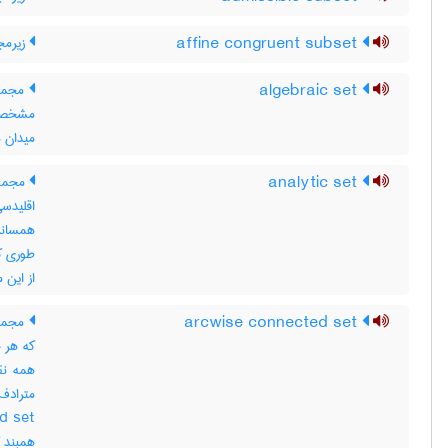
affine congruent subset
زیرمج
algebraic set
مجموع
میدان مشخص F ، در 
analytic set
مجموع
اقلیدس
همسانر
طوری ک
از این 
arcwise connected set
مجموع
که هر ج
همه نق
همبند ک