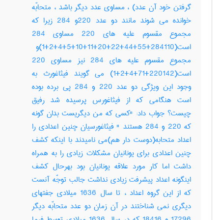
گرفتن خود آن عدد) ، مساوی عدد دیگر باشد ، متحابّه
خوانده می شوند مانند دو عدد 220و 284 زیرا که
مجموع مقسوم علیه های 220 مساوی 284
است(284110+55+44+22+20+11+10+5+4+2+1)و
مجموع مقسوم علیه های 284 نیز مساوی 220
است(220142+71+4+2+1) می گویند فیثاغورث به
وجود این ویژگی دو عدد 220 و 284 پی برده بوده
است هنگامی که از فیثاغورس پرسیده شد رفیق
چیست؟ جواب داد: "کسی که من دیگریست بدان گونه
که 220 و 284 هستند " فیثاغورسیان چنین اعدادی را
اعداد متحابه(دوست دار هم)می نامیدند با اینکه کشف
چنین اعدادی برای یونانیان مشکلات زیادی را به همراه
داشت اما کار مورد علاقه یونانیان بود بهرحال کشف
اینگونه اعداد پیشرفت زیادی نداشت جالب توجّه آنست
که از این گروه اعداد ، تا سال 1636 میلادی جفتهای
دیگری نمی شناختند در آن زمان دو عدد متحابّه دیگر
17296 و 18416 که در سال 1636 میلادی توسط فرما