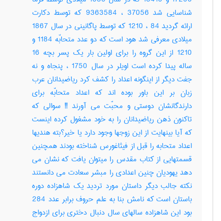
شناسایی شد 37056 ، 9363584 که توسط دکارت
ارائه گردید 84 ، 1210 که توسط پاگانینی در سال 1867
میلادی معرفی شد هود است که دو عدد متحابّه 1184 و
1210 از این گروه را برای اولین بار یک پسر بچه 16
ساله پیدا کرده است اویلر در سال 1750 ، پنجاه و نه
جفت دیگر از اینگونه اعداد را کشف کرد ریاضیدانان عرب
زبان بر این باور بوده اند که اعداد متحابّه برای
دارندگانشان دوستی و محبّت می آورند !! سوالی که
تاکنون ذهن ریاضیدانان را به خود مشغول کرده اینست
که آیا بینهایت از این زوجها وجود دارد یا خیر؟بته هندیها
اعداد متحابه را قبل از فیثاغورس شناخته بودند همچنین
قسمتهایی از کتاب مقدس را میتوان یافت که نشان می
دهد یهودیان چنین اعدادی را مبشر سعادت می دانستند
نکته جالب دیگر داستان مورد تردید یک شاهزاده دوره
باستان است که نامش بنا به علم حروف برابر عدد 284
بود این شاهزاده سالهای سال دنبال دختری برای ازدواج