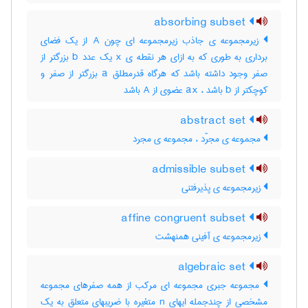
absorbing subset
زیرمجموعه ی جاذب زیرمجموعه ای چون A از یک فضای
برداری به طوری که به ازای هر نقطه ی x یک عدد b بزرگتر از
صفر وجود داشته باشد که هرگاه قدرمطلق a بزرگتر از صفر و
کوچکتر از b باشد ، ax عضوی از A باشد
abstract set
مجموعه ی مجرّد ، مجموعه ی مجرد
admissible subset
زیرمجموعه ی پذیرفتنی
affine congruent subset
زیرمجموعه ی آفینی همنهشت
algebraic set
مجموعه جبری مجموعه ای مرکب از همه صفرهای مجموعه
مشخصی از چندجمله ایهای n متغیره با ضریبهای متعلق به یک