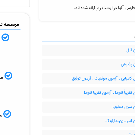
رسی آنها در لیست زیر ارائه شده اند.
موسسه ترج
ب
 آبل
 پذیرش
موس
کامیابی ، آزمون موفقیت ، آزمون توفیق
قریباً ناوردا ، آزمون تقریبا ناوردا
 سری متناوب
مم
 اندرسون-دارلینگ