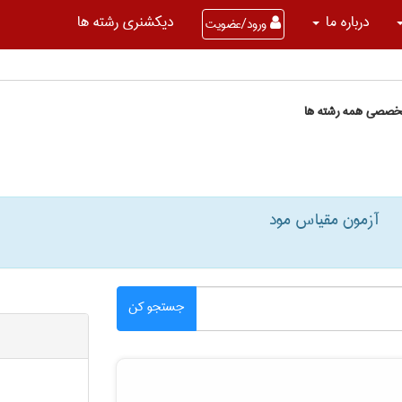
درباره ما
دیکشنری رشته ها
ورود/عضویت
تخصصی همه رشته ها
آزمون مقیاس مود
جستجو کن