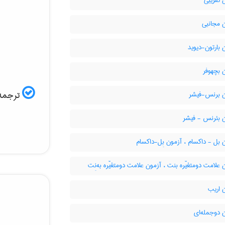
 تقریبی
 مجانبی
بارتون-دیوید
 بچهوفر
ترجمه 
 برنس-فیشر
 بئرنس - فیشر
بل - داکسام ، آزمون بِل-داکسام
علامت دومتغیّره بنت ، آزمون علامت دومتغیّره به‌نِت
 اریب
 دوجمله‌ای