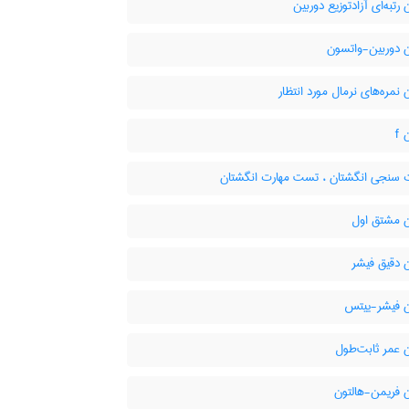
رتبه‌ای آزادتوزیع دوربین
 دوربین-واتسون
نمره‌های نرمال مورد انتظار
f
 سنجی انگشتان ، تست مهارت انگشتان
 مشتق اول
 دقیق فیشر
 فیشر-ییتس
 عمر ثابت‌طول
 فریمن-هالتون