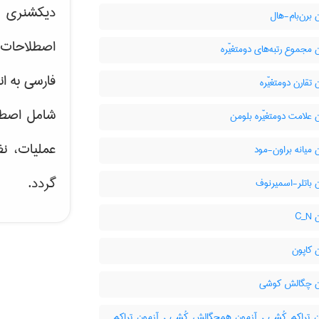
دیکشنری ت
برن‌بام-هال
اصطلاحات 
مجموع رتبه‌های دومتغیّره
فارسی به ان
تقارن دومتغیّره
شامل اصط
علامت دومتغیّره بلومن
عملیات، نظ
میانه براون-مود
گردد.
 باتلر-اسمیرنوف
C‌
 کاپون
 چگالش کوشی
 تراکم کُشی ، آزمون همچگالش کُشی ، آزمون تراکم