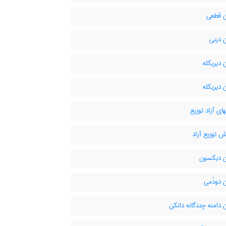
 قطعی
 دینی
دیریکله
دیریکله
ای آزاد توزیع
 توزیع آزاد
 دیکسون
 دودُمی
دامنه چندگانه دانکن