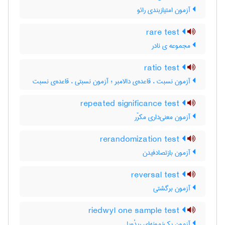
آزمون امتیازبندی رائو
rare test
مجموعه ی نادر
ratio test
آزمون نسبت ، قاعده‌ی دالامبر ؛ آزمون نسبتی ، قاعده‌ی نسبت
repeated significance test
آزمون معنی‌داری مکرّر
rerandomization test
آزمون بازتصادفیدن
reversal test
آزمون برگشتی
riedwyl one sample test
آزمون یک‌نمونه‌ای ریدْویل