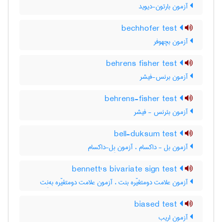
آزمون بارتون-دیوید
bechhofer test
آزمون بچهوفر
behrens fisher test
آزمون برنس-فیشر
behrens-fisher test
آزمون بئرنس - فیشر
bell-duksum test
آزمون بل - داکسام ، آزمون بِل-داکسام
bennett's bivariate sign test
آزمون علامت دومتغیّره بنت ، آزمون علامت دومتغیّره به‌نِت
biased test
آزمون اریب