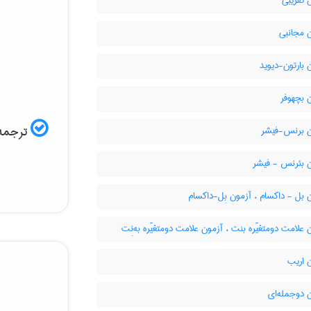
 تقریبی
 مجانبی
بارتون-دیوید
 بچهوفر
ترجمه 
 برنس-فیشر
 بئرنس - فیشر
بل - داکسام ، آزمون بِل-داکسام
علامت دومتغیّره بنت ، آزمون علامت دومتغیّره به‌نِت
 اریب
 دوجمله‌ای