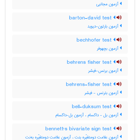
آزمون مجانبی
barton-david test
آزمون بارتون-دیوید
bechhofer test
آزمون بچهوفر
behrens fisher test
آزمون برنس-فیشر
behrens-fisher test
آزمون بئرنس - فیشر
bell-duksum test
آزمون بل - داکسام ، آزمون بِل-داکسام
bennett's bivariate sign test
آزمون علامت دومتغیّره بنت ، آزمون علامت دومتغیّره به‌نِت