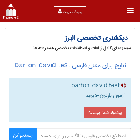
ورود/عضویت
دیکشنری تخصصی البرز
مجموعه ای کامل از لغات و اصطلاحات تخصصی همه رشته ها
نتایج برای معنی فارسی barton-david test
barton-david test
آزمون بارتون-دیوید
پیشنهاد شما چیست؟
جستجو کن