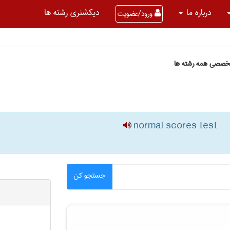
درباره ما
دیکشنری رشته ها
ورود/عضویت
تخصصی همه رشته ها
normal scores test
جستجو کن