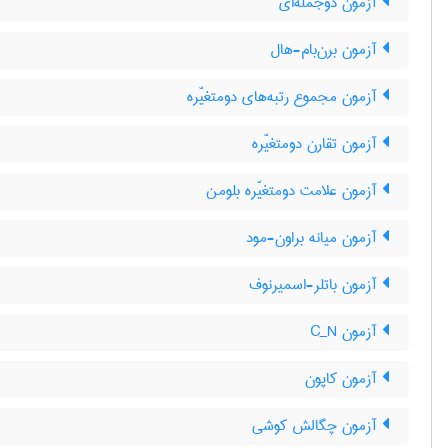
آزمون دوجمله‌ای
آزمون برن‌بام-هال
آزمون مجموع رتبه‌های دومتغیّره
آزمون تقارن دومتغیّره
آزمون علامت دومتغیّره بلومن
آزمون میانه براون-مود
آزمون باتلر-اسمیرنوف
آزمون C‌_‌N
آزمون کاپون
آزمون چگالش کوشی