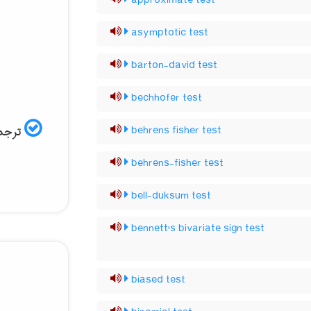
approximate test
asymptotic test
barton-david test
bechhofer test
ترجمه
behrens fisher test
behrens-fisher test
bell-duksum test
bennett's bivariate sign test
biased test