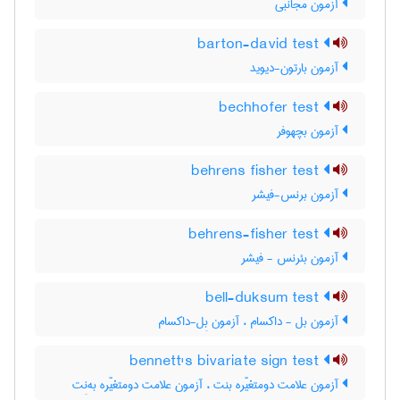
آزمون مجانبی
barton-david test
آزمون بارتون-دیوید
bechhofer test
آزمون بچهوفر
behrens fisher test
آزمون برنس-فیشر
behrens-fisher test
آزمون بئرنس - فیشر
bell-duksum test
آزمون بل - داکسام ، آزمون بِل-داکسام
bennett's bivariate sign test
آزمون علامت دومتغیّره بنت ، آزمون علامت دومتغیّره به‌نِت