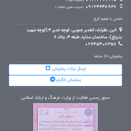
مدیریت گروه
09124648967
مدیریت فناوری اطلاعات
تماس با شعبه کرج
البرز، نظرآباد، الغدیر جنوبی، کوچه غدیر 4 (کوچه شهید
بذرپاچ)، ساختمان ستاره، طبقه 4، پلاک 6
02645408358
پشتیبانی 24 ساعته
ارسال تیکت پشتیبانی
پشتیبانی تلگرام
مجوز رسمی فعالیت از وزارت فرهنگ و ارشاد اسلامی