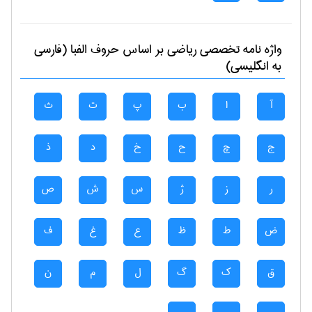
واژه نامه تخصصی
رياضی
بر اساس حروف الفبا (فارسی
به انگلیسی)
آ
ا
ب
پ
ت
ث
ج
چ
ح
خ
د
ذ
ر
ز
ژ
س
ش
ص
ض
ط
ظ
ع
غ
ف
ق
ک
گ
ل
م
ن