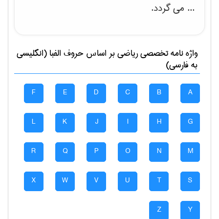
... می گردد.
واژه نامه تخصصی
رياضی
بر اساس حروف الفبا (انگلیسی
به فارسی)
F
E
D
C
B
A
L
K
J
I
H
G
R
Q
P
O
N
M
X
W
V
U
T
S
Z
Y