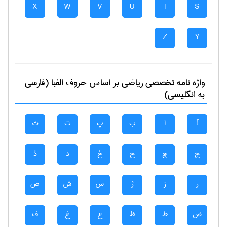
X
W
V
U
T
S
Z
Y
واژه نامه تخصصی
رياضی
بر اساس حروف الفبا (فارسی
به انگلیسی)
آ
ا
ب
پ
ت
ث
ج
چ
ح
خ
د
ذ
ر
ز
ژ
س
ش
ص
ض
ط
ظ
ع
غ
ف