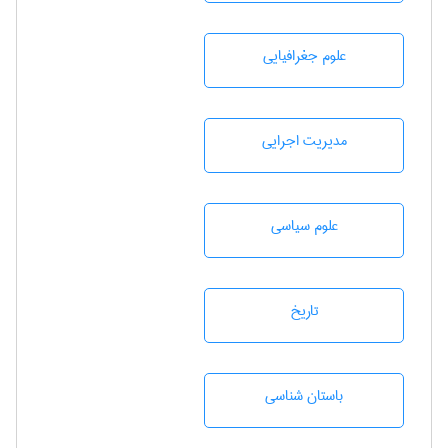
علوم جغرافيايی
مديريت اجرايی
علوم سياسی
تاريخ
باستان شناسی