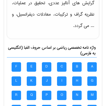
گرایش های
آنالیز عددی، تحقیق در عملیات،
نظریه گراف و تركیبات، معادلات دیفرانسیل
، و
... می گردد.
واژه نامه تخصصی
رياضی
بر اساس حروف الفبا (انگلیسی
به فارسی)
F
E
D
C
B
A
L
K
J
I
H
G
R
Q
P
O
N
M