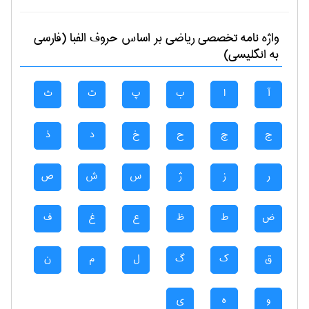
واژه نامه تخصصی
رياضی
بر اساس حروف الفبا (فارسی
به انگلیسی)
آ
ا
ب
پ
ت
ث
ج
چ
ح
خ
د
ذ
ر
ز
ژ
س
ش
ص
ض
ط
ظ
ع
غ
ف
ق
ک
گ
ل
م
ن
و
ه
ی