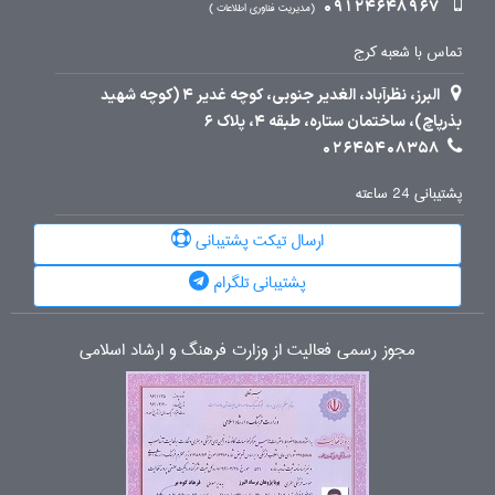
09124648967
مدیریت فناوری اطلاعات
تماس با شعبه کرج
البرز، نظرآباد، الغدیر جنوبی، کوچه غدیر 4 (کوچه شهید
بذرپاچ)، ساختمان ستاره، طبقه 4، پلاک 6
02645408358
پشتیبانی 24 ساعته
ارسال تیکت پشتیبانی
پشتیبانی تلگرام
مجوز رسمی فعالیت از وزارت فرهنگ و ارشاد اسلامی