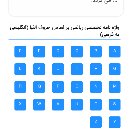
... می گردد.
واژه نامه تخصصی
رياضی
بر اساس حروف الفبا (انگلیسی
به فارسی)
F
E
D
C
B
A
L
K
J
I
H
G
R
Q
P
O
N
M
X
W
V
U
T
S
Z
Y