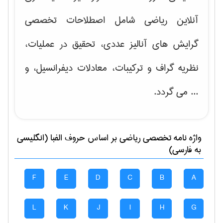
آنلاین ریاضی شامل اصطلاحات تخصصی
گرایش های
آنالیز عددی، تحقیق در عملیات،
نظریه گراف و تركیبات، معادلات دیفرانسیل
، و
... می گردد.
واژه نامه تخصصی
رياضی
بر اساس حروف الفبا (انگلیسی
به فارسی)
F
E
D
C
B
A
L
K
J
I
H
G