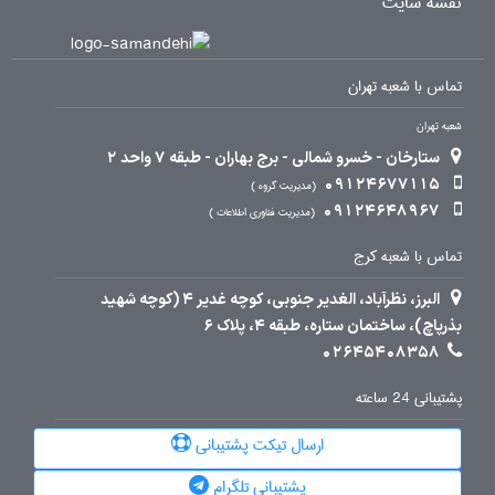
نقشه سایت
تماس با شعبه تهران
شعبه تهران
ستارخان - خسرو شمالی - برج بهاران - طبقه 7 واحد 2
09124677115
مدیریت گروه
09124648967
مدیریت فناوری اطلاعات
تماس با شعبه کرج
البرز، نظرآباد، الغدیر جنوبی، کوچه غدیر 4 (کوچه شهید
بذرپاچ)، ساختمان ستاره، طبقه 4، پلاک 6
02645408358
پشتیبانی 24 ساعته
ارسال تیکت پشتیبانی
پشتیبانی تلگرام