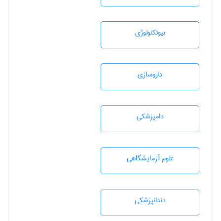
بيوتكنولوژی
داروسازی
دامپزشكی
علوم آزمايشگاهی
دندانپزشكی