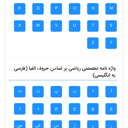
R
Q
P
O
N
M
X
W
V
U
T
S
Z
Y
واژه نامه تخصصی
رياضی
بر اساس حروف الفبا (فارسی
به انگلیسی)
آ
ا
ب
پ
ت
ث
ج
چ
ح
خ
د
ذ
ر
ز
ژ
س
ش
ص