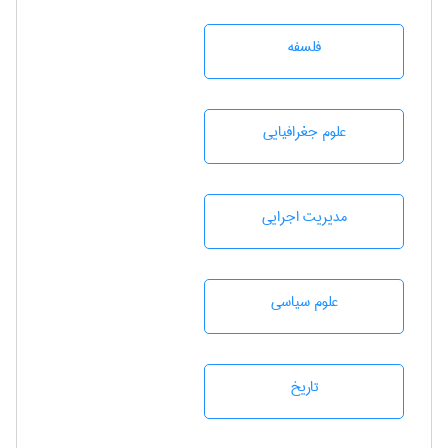
فلسفه
علوم جغرافيايی
مديريت اجرايی
علوم سياسی
تاريخ