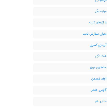
رسودگی
تبه اوّل
 اثرهای ثابت
یزان سفارش ثابت
ریمای کسری
کنندگی
ختاری فرِیزر
وند فریدمن
گاوس-هلمر
طی عام