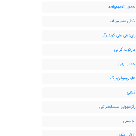
معی تعمیم‌یافته
طی تعمیم‌یافته
ای‌دهی علّی گولدبرگ
ارکوف گرافی
حدس زدن
اردی-واین‌برگ
ذهنی
گرسیونی سلسله‌مراتبی
تجسمی
 اثر متقابل