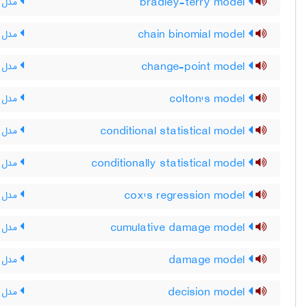
bradley-terry model
مدل بر
chain binomial model
مدل د
change-point model
مدل ن
colton's model
مدل ک
conditional statistical model
مدل آ
conditionally statistical model
مدل آ
cox's regression model
مدل ر
cumulative damage model
مدل ص
damage model
مدل 
decision model
مدل 