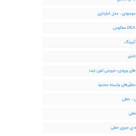
وجودی ، مدل انبارداری
یزینگ
اخیر
ای ورودی-خروجی لئون تیف
تغیّرهای وابسته محدود
 ، خطی
خطی
ه ی جبری خطی