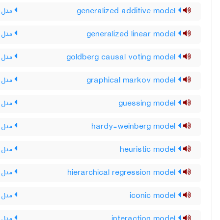
generalized additive model
مدل ج
generalized linear model
مدل خ
goldberg causal voting model
مدل ر
graphical markov model
مدل م
guessing model
مدل 
hardy-weinberg model
مدل ه
heuristic model
مدل 
hierarchical regression model
مدل ر
iconic model
مدل 
interaction model
مدل با