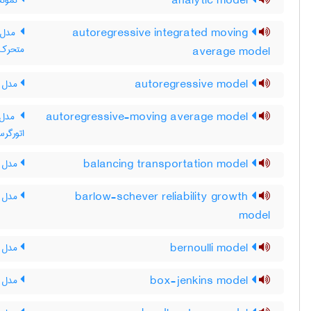
analytic model
نمونه 
autoregressive integrated moving
مدل م
متحرک 
average model
autoregressive model
مدل ا
autoregressive-moving average model
مدل م
اتورگرس
balancing transportation model
مدل تر
barlow-schever reliability growth
مدل رش
model
bernoulli model
مدل ب
box-jenkins model
مدل ب