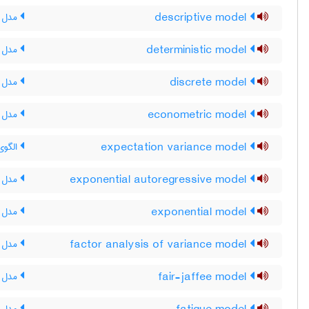
descriptive model
مدل ت
deterministic model
مدل 
discrete model
مدل ن
econometric model
مدل ا
expectation variance model
الگوی 
exponential autoregressive model
مدل ا
exponential model
مدل ن
factor analysis of variance model
مدل ت
fair-jaffee model
مدل ف