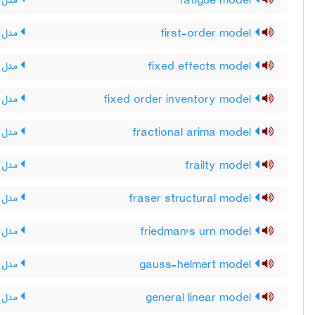
fatigue model
مدل ف
first-order model
مدل مر
fixed effects model
مدل با
fixed order inventory model
مدل م
fractional arima model
مدل آ
frailty model
مدل ش
fraser structural model
مدل سا
friedman's urn model
مدل آ
gauss-helmert model
مدل 
general linear model
مدل خ