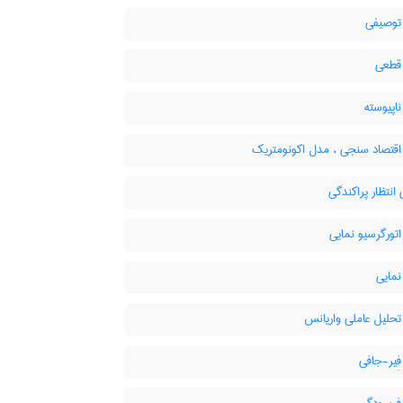
وصیفی
قطعی
اپیوسته
قتصاد سنجی ، مدل اکونومتریک
انتظار پراکندگی
تورگرسیو نمایی
مایی
حلیل عاملی واریانس
ِیر-جافی