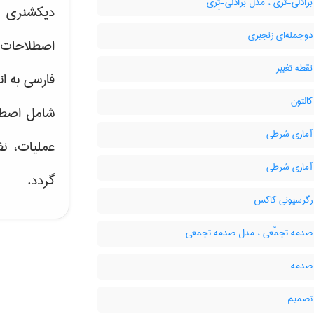
ادلی-تری ، مدل برادلی-تِری
دیکشنری ت
وجمله‌ای زنجیری
اصطلاحات 
قطه تغییر
فارسی به ان
التون
شامل اصط
ماری شرطی
عملیات، نظ
ماری شرطی
گردد.
گرسیونی کاکس
دمه تجمّعی ، مدل صدمه تجمعی
صدمه
تصمیم