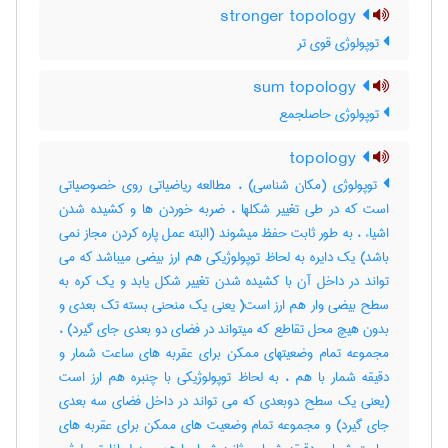
stronger topology
توپولوژی قوی تر
sum topology
توپولوژی حاصلجمع
topology
توپولوژی (مکان شناسی) ، مطالعه ریاضیاتی روی خصوصیاتی
است که در طی تغییر شکلها ، ضربه خوردن ها و کشیده شدن
اشیاء ، به طور ثابت حفظ میشوند (البته عمل پاره کردن مجاز نمی
باشد) یک دایره به لحاظ توپولوژیکی هم ارز بیضی میباشد که می
تواند در داخل آن با کشیده شدن تغییر شکل یابد و یک کره به
سطح بیضی وار هم ارز است( یعنی یک منحنی بسته تک بعدی و
بدون هیچ محل تقاطع که میتواند در فضای دو بعدی جای گیرد) ،
مجموعه تمام وضعیتهای ممکن برای عقربه های ساعت شمار و
دقیقه شمار با هم ، به لحاظ توپولوژیکی با چنبره هم ارز است
(یعنی یک سطح دوبعدی که می تواند در داخل فضای سه بعدی
جای گیرد) و مجموعه تمام وضعیت های ممکن برای عقربه های