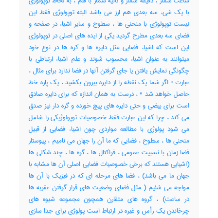
ساعت شمار ، دقیقه شمار و ثانیه شمار با هم ، به لحاظ توپولوژی
با یک شیء سه بعدی هم ارز می باشد البته توپولوژی فقط این
نیست توپولوژی با منحنی ها ، سطوح و سایر اشیاء در صفحه و
فضای سه بعدی مطرح گردید یکی از ایده های اصلی در توپولوژی
این است که اشیاء فضایی مثل دایره ها و کره ها در نوع خود
میتوانند به عنوان اشیاء محسوب شوند و علم اشیاء ارتباطی با
چگونگی نمایش یافتن یا جای گرفتن آنها در فضا ندارد برای مثال ،
عبارت " اگر شما یک نقطه را از دایره بیرون بکشید ، یک پاره خط
حاصل خواهد شد " ، درست به همان اندازه که برای دایره صادق
است برای بیضی و حتی دایره های پیچ خورده و گره دار نیز صدق
می کند ، چرا که این عبارت فقط خصوصیات توپولوژیکی را شامل
می شود پولوژی با مطالعه مواردی چون اشیاء فضایی از قبیل
منحنی ها ، سطوح ، فضایی که ما آن را جهان می نامیم ، پیوستار
فضا زمان با نسبیت عمومی ، فراکتال ها ، گره ها ، چند شکلی ها
(اشیایی هستند که برخی خصوصیات فضایی اصلی آن ها مشابه با
جهان ما می باشد) ، فضا های مرحله ای که در فیزیک با آن ها
مواجه می شئیم ( مثل فضای وضعیت های قرار گرفتن عقربه ها
در ساعت) ، گروه های متقارن همچون مجموعه شیوه های
چرخاندن یک رأس و غیره در ارتباط است پولوژی برای جدا سازی