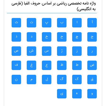
واژه نامه تخصصی
رياضی
بر اساس حروف الفبا (فارسی
به انگلیسی)
آ
ا
ب
پ
ت
ث
ج
چ
ح
خ
د
ذ
ر
ز
ژ
س
ش
ص
ض
ط
ظ
ع
غ
ف
ق
ک
گ
ل
م
ن
و
ه
ی