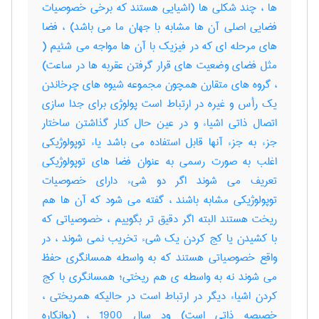
ها ، چند شکلی ها (اشیایی هستند که برخی خصوصیات
فضایی اصلی آن ها مشابه با جهان ما می باشد) ، فضا
های مرحله ای که در فیزیک با آن ها مواجه می شئیم (
مثل فضای وضعیت های قرار گرفتن عقربه ها در ساعت)
، گروه های متقارن همچون مجموعه شیوه های چرخاندن
یک رأس و غیره در ارتباط است پولوژی برای جدا سازی
اتصال ذاتی اشیاء و در عین حال کنار گذاشتن ساختار
جزء به جزء آنها قابل استفاده می باشد یاء توپولوژیکی
اغلب به صورت رسمی به عنوان فضا های توپولوژیکی
تعریف می شوند اگر دو شیء دارای خصوصیات
توپولوژیکی مشابه باشند ، گفته می شود که آن ها هم
ریخت هستند البته اگر دقیق تر بگوییم ، خصوصیاتی که
با کشیدن یا کج کردن یک شیء تخریب نمی شوند ، در
واقع خصوصیاتی هستند که به واسطه همسانگری حفظ
می شوند نه به واسطه ی هم ریختی؛ همسانگری با کج
کردن اشیاء دیگر در ارتباط است در حالیکه همریختی ،
خصیصه ذاتی است) ود سال 1900 ، (پوانکاره