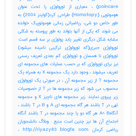
poincare) ، معیاری از توپولوژی را تحت عنوان
هوموتوپی (Homotopy) طراحی کرد(کولینز 2004) به
طور خاص دو شیء ریاضیاتی زمانی هوموتوپیک خوانده
می شوند که یکی از آنها بتواند به طور پیوسته به شکلی
مشابه شکل دیگری تغییر یابد پولوژی بر سه قسم است:
توپولوژی جبری(که توپولوژی ترکیبی نامیده میشود)
توپولوژی نا همسان و توپولوژی کم بعدی تعریف رسمی
نیز برای توپولوژی که بر حسب عملیات های مجموعه ای
تعریف میشوند ، وجود دارد یک مجموعه X به همراه یک
مجموعه T از زیر مجموعه آن ، در صورتی یک توپولوژی
محسوب می شود که زیر مجموعه ها در T از خصوصیات
زیر پیروی نمایند: زیر مجموعه های ناچیز X و مجموعه
تهی در T باشند هر گاه مجموعه ای A و B در T باشند ،
آنگاهA^ B هر گاه دو یا چند مجموعه در T باشند آنگاه
اجتماع آن ها نیز چنین است منبع : وبلاگ دانشجویان
ریاضی کرمان :http://riyazy83 blogfa com ،