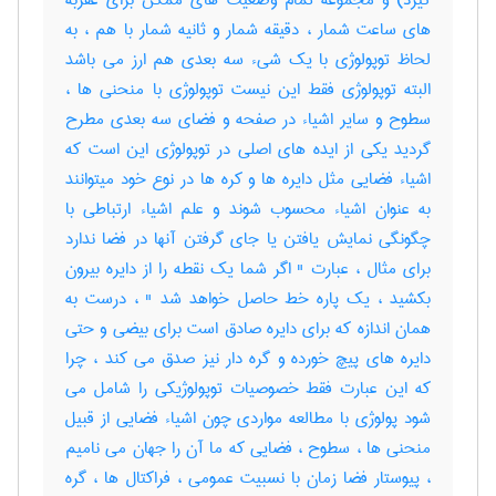
گیرد) و مجموعه تمام وضعیت های ممکن برای عقربه
های ساعت شمار ، دقیقه شمار و ثانیه شمار با هم ، به
لحاظ توپولوژی با یک شیء سه بعدی هم ارز می باشد
البته توپولوژی فقط این نیست توپولوژی با منحنی ها ،
سطوح و سایر اشیاء در صفحه و فضای سه بعدی مطرح
گردید یکی از ایده های اصلی در توپولوژی این است که
اشیاء فضایی مثل دایره ها و کره ها در نوع خود میتوانند
به عنوان اشیاء محسوب شوند و علم اشیاء ارتباطی با
چگونگی نمایش یافتن یا جای گرفتن آنها در فضا ندارد
برای مثال ، عبارت " اگر شما یک نقطه را از دایره بیرون
بکشید ، یک پاره خط حاصل خواهد شد " ، درست به
همان اندازه که برای دایره صادق است برای بیضی و حتی
دایره های پیچ خورده و گره دار نیز صدق می کند ، چرا
که این عبارت فقط خصوصیات توپولوژیکی را شامل می
شود پولوژی با مطالعه مواردی چون اشیاء فضایی از قبیل
منحنی ها ، سطوح ، فضایی که ما آن را جهان می نامیم
، پیوستار فضا زمان با نسبیت عمومی ، فراکتال ها ، گره