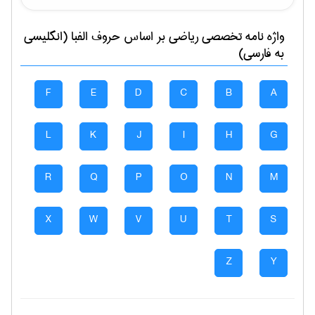
واژه نامه تخصصی
رياضی
بر اساس حروف الفبا (انگلیسی
به فارسی)
F
E
D
C
B
A
L
K
J
I
H
G
R
Q
P
O
N
M
X
W
V
U
T
S
Z
Y