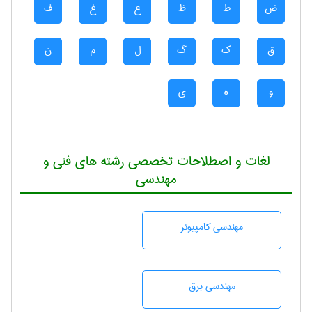
ض
ط
ظ
ع
غ
ف
ق
ک
گ
ل
م
ن
و
ه
ی
لغات و اصطلاحات تخصصی رشته های فنی و
مهندسی
مهندسی كامپيوتر
مهندسی برق