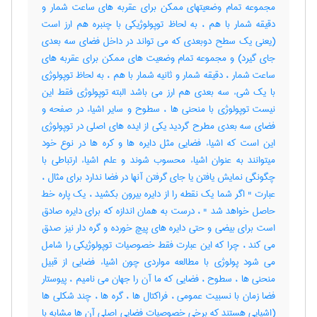
مجموعه تمام وضعیتهای ممکن برای عقربه های ساعت شمار و
دقیقه شمار با هم ، به لحاظ توپولوژیکی با چنبره هم ارز است
(یعنی یک سطح دوبعدی که می تواند در داخل فضای سه بعدی
جای گیرد) و مجموعه تمام وضعیت های ممکن برای عقربه های
ساعت شمار ، دقیقه شمار و ثانیه شمار با هم ، به لحاظ توپولوژی
با یک شیء سه بعدی هم ارز می باشد البته توپولوژی فقط این
نیست توپولوژی با منحنی ها ، سطوح و سایر اشیاء در صفحه و
فضای سه بعدی مطرح گردید یکی از ایده های اصلی در توپولوژی
این است که اشیاء فضایی مثل دایره ها و کره ها در نوع خود
میتوانند به عنوان اشیاء محسوب شوند و علم اشیاء ارتباطی با
چگونگی نمایش یافتن یا جای گرفتن آنها در فضا ندارد برای مثال ،
عبارت " اگر شما یک نقطه را از دایره بیرون بکشید ، یک پاره خط
حاصل خواهد شد " ، درست به همان اندازه که برای دایره صادق
است برای بیضی و حتی دایره های پیچ خورده و گره دار نیز صدق
می کند ، چرا که این عبارت فقط خصوصیات توپولوژیکی را شامل
می شود پولوژی با مطالعه مواردی چون اشیاء فضایی از قبیل
منحنی ها ، سطوح ، فضایی که ما آن را جهان می نامیم ، پیوستار
فضا زمان با نسبیت عمومی ، فراکتال ها ، گره ها ، چند شکلی ها
(اشیایی هستند که برخی خصوصیات فضایی اصلی آن ها مشابه با