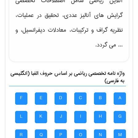
آنلاین ریاضی شامل اصطلاحات تخصصی
گرایش های
آنالیز عددی، تحقیق در عملیات،
نظریه گراف و تركیبات، معادلات دیفرانسیل
، و
... می گردد.
واژه نامه تخصصی
رياضی
بر اساس حروف الفبا (انگلیسی
به فارسی)
F
E
D
C
B
A
L
K
J
I
H
G
R
Q
P
O
N
M