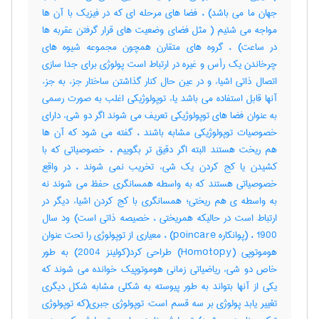
جهان ما می باشد) ، فضا های مرحله ای که در فیزیک با آن ها
مواجه می شئیم ( مثل فضای وضعیت های قرار گرفتن عقربه ها
در ساعت) ، گروه های متقارن همچون مجموعه شیوه های
چرخاندن یک رأس و غیره در ارتباط است پولوژی برای جدا سازی
اتصال ذاتی اشیاء و در عین حال کنار گذاشتن ساختار جزء به جزء
آنها قابل استفاده می باشد یاء توپولوژیکی اغلب به صورت رسمی
به عنوان فضا های توپولوژیکی تعریف می شوند اگر دو شیء دارای
خصوصیات توپولوژیکی مشابه باشند ، گفته می شود که آن ها
هم ریخت هستند البته اگر دقیق تر بگوییم ، خصوصیاتی که با
کشیدن یا کج کردن یک شیء تخریب نمی شوند ، در واقع
خصوصیاتی هستند که به واسطه همسانگری حفظ می شوند نه
به واسطه ی هم ریختی؛ همسانگری با کج کردن اشیاء دیگر در
ارتباط است در حالیکه همریختی ، خصیصه ذاتی است) ود سال
1900 ، (پوانکاره poincare) ، معیاری از توپولوژی را تحت عنوان
هوموتوپی (Homotopy) طراحی کرد(کولینز 2004) به طور
خاص دو شیء ریاضیاتی زمانی هوموتوپیک خوانده می شوند که
یکی از آنها بتواند به طور پیوسته به شکلی مشابه شکل دیگری
تغییر یابد پولوژی بر سه قسم است: توپولوژی جبری(که توپولوژی