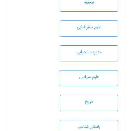
فلسفه
علوم جغرافيايی
مديريت اجرايی
علوم سياسی
تاريخ
باستان شناسی