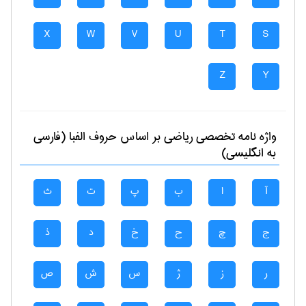
X
W
V
U
T
S
Z
Y
واژه نامه تخصصی
رياضی
بر اساس حروف الفبا (فارسی
به انگلیسی)
آ
ا
ب
پ
ت
ث
ج
چ
ح
خ
د
ذ
ر
ز
ژ
س
ش
ص