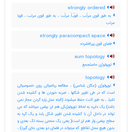
strongly ordered
به طور قوی مرتّب ، قویّـاً مرتّب ، به طور قوی مرتب ، قویا
مرتب
strongly paracompact space
فضای قوی پیرافشرده
sum topology
توپولوژی حاصلجمع
topology
توپولوژی (مکان شناسی) ، مطالعه ریاضیاتی روی خصوصیاتی
است که در طی تغییر شکلها ، ضربه خوردن ها و کشیده شدن
اشیاء ، به طور ثابت حفظ میشوند (البته عمل پاره کردن مجاز نمی
باشد) یک دایره به لحاظ توپولوژیکی هم ارز بیضی میباشد که می
تواند در داخل آن با کشیده شدن تغییر شکل یابد و یک کره به
سطح بیضی وار هم ارز است( یعنی یک منحنی بسته تک بعدی و
بدون هیچ محل تقاطع که میتواند در فضای دو بعدی جای گیرد) ،