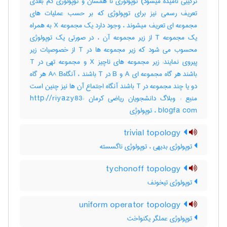
ترکیبی نامیده میشود) توپولوژی نا همسان و توپولوژی کم بعدی
تعریف رسمی نیز برای توپولوژی که بر حسب عملیات های
مجموعه ای تعریف میشوند ، وجود دارد یک مجموعه X به همراه
یک مجموعه T از زیر مجموعه آن ، در صورتی یک توپولوژی
محسوب می شود که زیر مجموعه ها در T از خصوصیات زیر
پیروی نمایند: زیر مجموعه های ناچیز X و مجموعه تهی در T
باشند هر گاه مجموعه ای A و B در T باشند ، آنگاهA^ B هر گاه
دو یا چند مجموعه در T باشند آنگاه اجتماع آن ها نیز چنین است
منبع : وبلاگ دانشجویان ریاضی کرمان :http://riyazy83
blogfa com ، توپولوژِی
trivial topology
توپولوژی بدیهی ، توپولوژی ناگسسته
tychonoff topology
توپولوژی تیخونف
uniform operator topology
توپولوژی عملگر یکنواخت