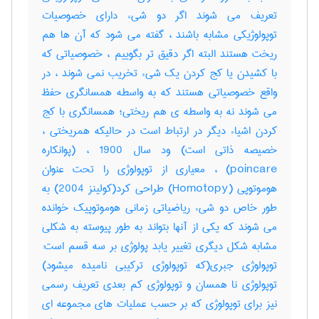
تعریف می شوند اگر دو شیء دارای خصوصیات
توپولوژیکی مشابه باشند ، گفته می شود که آن ها هم
ریخت هستند البته اگر دقیق تر بگوییم ، خصوصیاتی که
با کشیدن یا کج کردن یک شیء تخریب نمی شوند ، در
واقع خصوصیاتی هستند که به واسطه همسانگری حفظ
می شوند نه به واسطه ی هم ریختی؛ همسانگری با کج
کردن اشیاء دیگر در ارتباط است در حالیکه همریختی ،
خصیصه ذاتی است) ود سال 1900 ، (پوانکاره
poincare) ، معیاری از توپولوژی را تحت عنوان
هوموتوپی (Homotopy) طراحی کرد(کولینز 2004) به
طور خاص دو شیء ریاضیاتی زمانی هوموتوپیک خوانده
می شوند که یکی از آنها بتواند به طور پیوسته به شکلی
مشابه شکل دیگری تغییر یابد پولوژی بر سه قسم است:
توپولوژی جبری(که توپولوژی ترکیبی نامیده میشود)
توپولوژی نا همسان و توپولوژی کم بعدی تعریف رسمی
نیز برای توپولوژی که بر حسب عملیات های مجموعه ای