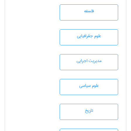
فلسفه
علوم جغرافيايی
مديريت اجرايی
علوم سياسی
تاريخ