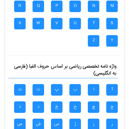
R
Q
P
O
N
M
X
W
V
U
T
S
Z
Y
واژه نامه تخصصی
رياضی
بر اساس حروف الفبا (فارسی
به انگلیسی)
آ
ا
ب
پ
ت
ث
ج
چ
ح
خ
د
ذ
ر
ز
ژ
س
ش
ص