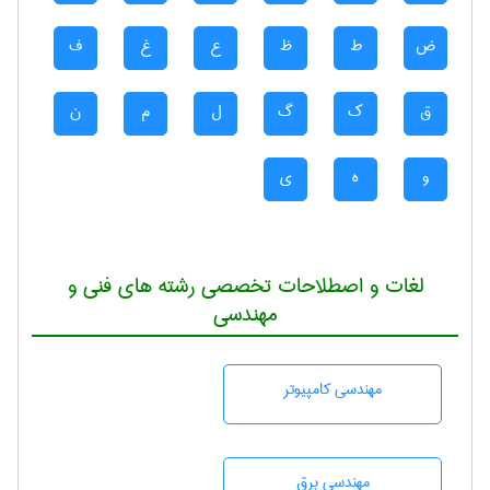
ض
ط
ظ
ع
غ
ف
ق
ک
گ
ل
م
ن
و
ه
ی
لغات و اصطلاحات تخصصی رشته های فنی و
مهندسی
مهندسی كامپيوتر
مهندسی برق