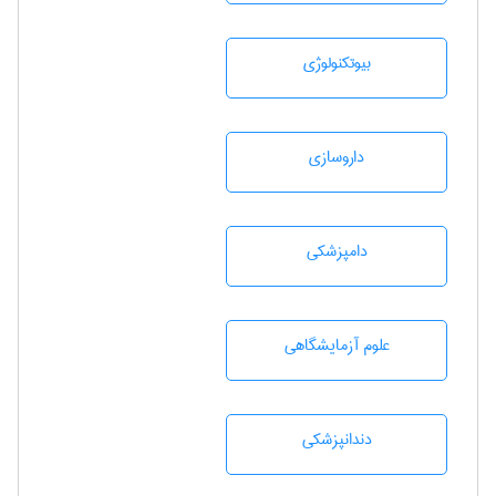
بيوتكنولوژی
داروسازی
دامپزشكی
علوم آزمايشگاهی
دندانپزشكی