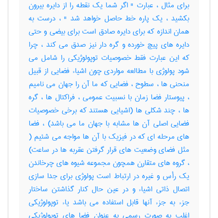
برای مثال ، عبارت " اگر شما یک نقطه را از دایره بیرون
بکشید ، یک پاره خط حاصل خواهد شد " ، درست به
همان اندازه که برای دایره صادق است برای بیضی و حتی
دایره های پیچ خورده و گره دار نیز صدق می کند ، چرا
که این عبارت فقط خصوصیات توپولوژیکی را شامل می
شود پولوژی با مطالعه مواردی چون اشیاء فضایی از قبیل
منحنی ها ، سطوح ، فضایی که ما آن را جهان می نامیم
، پیوستار فضا زمان با نسبیت عمومی ، فراکتال ها ، گره
ها ، چند شکلی ها (اشیایی هستند که برخی خصوصیات
فضایی اصلی آن ها مشابه با جهان ما می باشد) ، فضا
های مرحله ای که در فیزیک با آن ها مواجه می شئیم (
مثل فضای وضعیت های قرار گرفتن عقربه ها در ساعت)
، گروه های متقارن همچون مجموعه شیوه های چرخاندن
یک رأس و غیره در ارتباط است پولوژی برای جدا سازی
اتصال ذاتی اشیاء و در عین حال کنار گذاشتن ساختار
جزء به جزء آنها قابل استفاده می باشد یاء توپولوژیکی
اغلب به صورت رسمی به عنوان فضا های توپولوژیکی