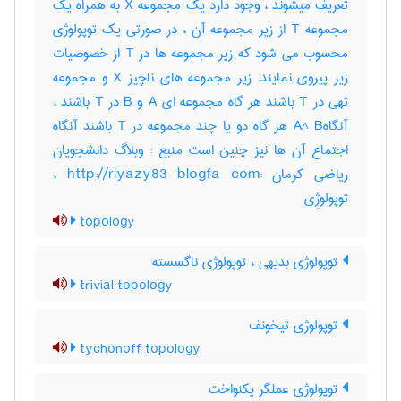
تعریف میشوند ، وجود دارد یک مجموعه X به همراه یک
مجموعه T از زیر مجموعه آن ، در صورتی یک توپولوژی
محسوب می شود که زیر مجموعه ها در T از خصوصیات
زیر پیروی نمایند: زیر مجموعه های ناچیز X و مجموعه
تهی در T باشند هر گاه مجموعه ای A و B در T باشند ،
آنگاهA^ B هر گاه دو یا چند مجموعه در T باشند آنگاه
اجتماع آن ها نیز چنین است منبع : وبلاگ دانشجویان
ریاضی کرمان :http://riyazy83 blogfa com ،
توپولوژِی
topology
توپولوژی بدیهی ، توپولوژی ناگسسته
trivial topology
توپولوژی تیخونف
tychonoff topology
توپولوژی عملگر یکنواخت