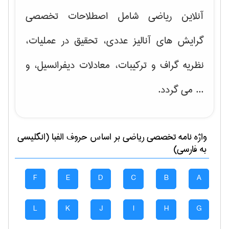
آنلاین ریاضی شامل اصطلاحات تخصصی
گرایش های
آنالیز عددی، تحقیق در عملیات،
نظریه گراف و تركیبات، معادلات دیفرانسیل
، و
... می گردد.
واژه نامه تخصصی
رياضی
بر اساس حروف الفبا (انگلیسی
به فارسی)
F
E
D
C
B
A
L
K
J
I
H
G