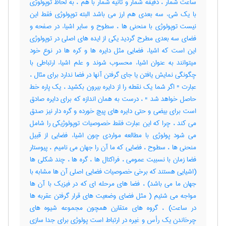
ساعت شمار ، دقیقه شمار و ثانیه شمار با هم ، به لحاظ توپولوژی
با یک شیء سه بعدی هم ارز می باشد البته توپولوژی فقط این
نیست توپولوژی با منحنی ها ، سطوح و سایر اشیاء در صفحه و
فضای سه بعدی مطرح گردید یکی از ایده های اصلی در توپولوژی
این است که اشیاء فضایی مثل دایره ها و کره ها در نوع خود
میتوانند به عنوان اشیاء محسوب شوند و علم اشیاء ارتباطی با
چگونگی نمایش یافتن یا جای گرفتن آنها در فضا ندارد برای مثال ،
عبارت " اگر شما یک نقطه را از دایره بیرون بکشید ، یک پاره خط
حاصل خواهد شد " ، درست به همان اندازه که برای دایره صادق
است برای بیضی و حتی دایره های پیچ خورده و گره دار نیز صدق
می کند ، چرا که این عبارت فقط خصوصیات توپولوژیکی را شامل
می شود پولوژی با مطالعه مواردی چون اشیاء فضایی از قبیل
منحنی ها ، سطوح ، فضایی که ما آن را جهان می نامیم ، پیوستار
فضا زمان با نسبیت عمومی ، فراکتال ها ، گره ها ، چند شکلی ها
(اشیایی هستند که برخی خصوصیات فضایی اصلی آن ها مشابه با
جهان ما می باشد) ، فضا های مرحله ای که در فیزیک با آن ها
مواجه می شئیم ( مثل فضای وضعیت های قرار گرفتن عقربه ها
در ساعت) ، گروه های متقارن همچون مجموعه شیوه های
چرخاندن یک رأس و غیره در ارتباط است پولوژی برای جدا سازی