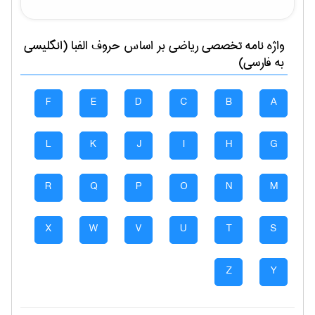
واژه نامه تخصصی
رياضی
بر اساس حروف الفبا (انگلیسی
به فارسی)
F
E
D
C
B
A
L
K
J
I
H
G
R
Q
P
O
N
M
X
W
V
U
T
S
Z
Y