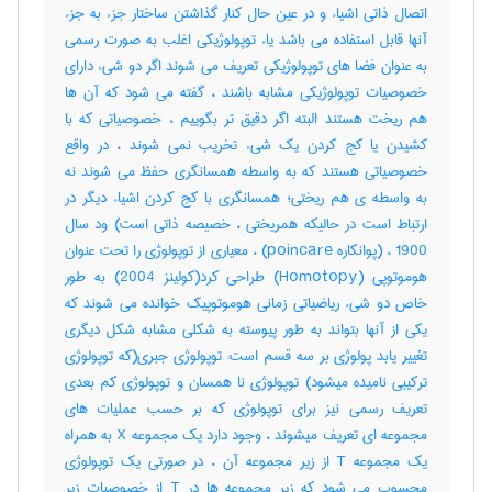
اتصال ذاتی اشیاء و در عین حال کنار گذاشتن ساختار جزء به جزء
آنها قابل استفاده می باشد یاء توپولوژیکی اغلب به صورت رسمی
به عنوان فضا های توپولوژیکی تعریف می شوند اگر دو شیء دارای
خصوصیات توپولوژیکی مشابه باشند ، گفته می شود که آن ها
هم ریخت هستند البته اگر دقیق تر بگوییم ، خصوصیاتی که با
کشیدن یا کج کردن یک شیء تخریب نمی شوند ، در واقع
خصوصیاتی هستند که به واسطه همسانگری حفظ می شوند نه
به واسطه ی هم ریختی؛ همسانگری با کج کردن اشیاء دیگر در
ارتباط است در حالیکه همریختی ، خصیصه ذاتی است) ود سال
1900 ، (پوانکاره poincare) ، معیاری از توپولوژی را تحت عنوان
هوموتوپی (Homotopy) طراحی کرد(کولینز 2004) به طور
خاص دو شیء ریاضیاتی زمانی هوموتوپیک خوانده می شوند که
یکی از آنها بتواند به طور پیوسته به شکلی مشابه شکل دیگری
تغییر یابد پولوژی بر سه قسم است: توپولوژی جبری(که توپولوژی
ترکیبی نامیده میشود) توپولوژی نا همسان و توپولوژی کم بعدی
تعریف رسمی نیز برای توپولوژی که بر حسب عملیات های
مجموعه ای تعریف میشوند ، وجود دارد یک مجموعه X به همراه
یک مجموعه T از زیر مجموعه آن ، در صورتی یک توپولوژی
محسوب می شود که زیر مجموعه ها در T از خصوصیات زیر