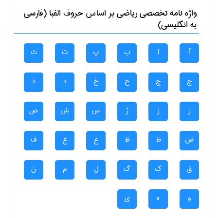
واژه نامه تخصصی
رياضی
بر اساس حروف الفبا (فارسی
به انگلیسی)
آ
ا
ب
پ
ت
ث
ج
چ
ح
خ
د
ذ
ر
ز
ژ
س
ش
ص
ض
ط
ظ
ع
غ
ف
ق
ک
گ
ل
م
ن
و
ه
ی