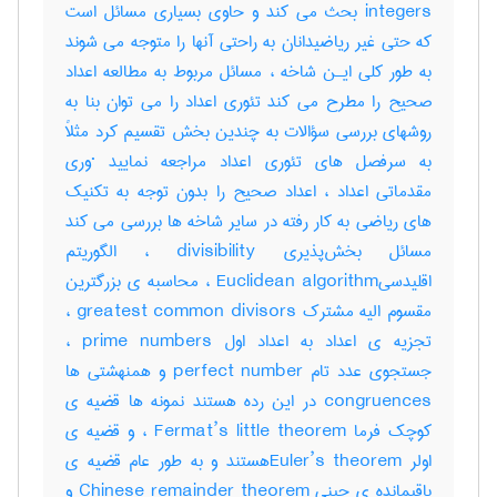
integers بحث می کند و حاوی بسیاری مسائل است
که حتی غیر ریاضیدانان به راحتی آنها را متوجه می شوند
به طور کلی ایـن شاخه ، مسائل مربوط به مطالعه اعداد
صحیح را مطرح می کند تئوری اعداد را می توان بنا به
روشهای بررسی سؤالات به چندین بخش تقسیم کرد مثلاً
به سرفصل های تئوری اعداد مراجعه نمایید ·وری
مقدماتی اعداد ، اعداد صحیح را بدون توجه به تکنیک
های ریاضی به کار رفته در سایر شاخه ها بررسی می کند
مسائل بخش‌پذیری divisibility ، الگوریتم
اقلیدسیEuclidean algorithm ، محاسبه ی بزرگترین
مقسوم الیه مشترک greatest common divisors ،
تجزیه ی اعداد به اعداد اول prime numbers ،
جستجوی عدد تام perfect number و همنهشتی ها
congruences در این رده هستند نمونه ها قضیه ی
کوچک فرما Fermat’s little theorem ، و قضیه ی
اولر Euler’s theoremهستند و به طور عام قضیه ی
باقیمانده ی چینی Chinese remainder theorem و