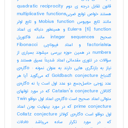
قانون تقابل درجه ی دوم quadratic reciprocity
هستند خواص توابع ضربیmultiplicative functions
مانند تابع موبیوس Mobius function و تابع اولر
Euler's [fi] function و همینطور دنباله ی اعداد
صحیح integer sequences مانند فاکتوریل
هاfactorials و اعداد فیبوناچی Fibonacci
numbers در همین حوزه بررسی میشوند بسیاری از
سؤالات در تئوری مقدماتی اعداد شدیداً عمیق هستند و
نیاز به بازنگری هایی دارند به عنوان نمونه : oگاره‌ی
گلدباخ Goldbach conjecture که می‌گوید آیا هر
عدد زوجی حاصل‌جمع دو عدد اول است یا نه oگاره‌ی
کاتالان Catalan’s conjecture که در مورد توانهای
متوالی اعداد صحیح است oگاره‌ی اعداد اول دوقلو Twin
prime conjecture که در مورد بینهایت بودن اعداد
اول دوقلو است oگاره‌ی کولاتز Collatz conjecture
که در مورد تکرار ساده می‌باشد oادلات