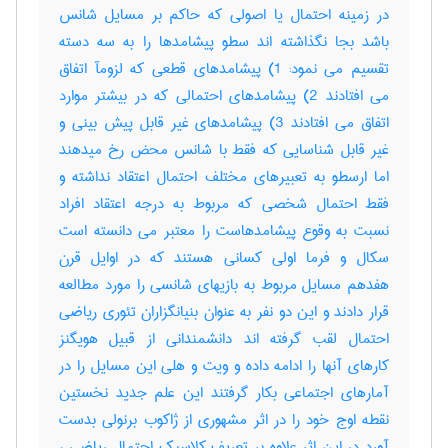
در زمینه احتمال یا اصولی که حاکم بر مسایل شانس
باشد بجا نگذاشته اند سطو پیشامدها را به سه دسته
تقسیم می نمود: 1) پیشامدهای قطعی که لزومآ اتفاق
می افتادند 2) پیشامدهای احتمالی که در بیشتر موارد
اتفاق می افتادند 3) پیشامدهای غیر قابل پیش بینی و
غیر قابل شناسایی که فقط با شانس محض رخ میدهند
اما ارسطو به تعبیرهای مختلف احتمال اعتقاد نداشته و
فقط احتمال شخصی که مربوط به درجه اعتقاد افراد
نسبت به وقوع پیشامدهاست را معتبر می دانسته است
سکال و فرما اولی کسانی هستند که در اوایل قرن
هفدهم مسایل مربوط به بازیهای شانسی را مورد مطالعه
قرار دادند و این دو نفر به عنوان بنیانگزاران تئوری ریاضی
احتمال لقب گرفته اند دانشمندانی از قبیل هویگنز
کارهای آنها را ادامه داده و ویت و هلی این مسایل را در
آمارهای اجتماعی بکار گرفتند این علم جدید نخستین
نقطه اوج خود را در اثر مشهوری از ژاکوب برنولی بدست
آورد در این اثر علاوه بر تعریف کلاسیک احتمال ریاضی ،