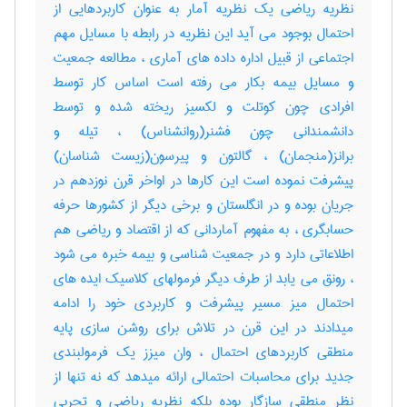
نظریه ریاضی یک نظریه آمار به عنوان کاربردهایی از
احتمال بوجود می آید این نظریه در رابطه با مسایل مهم
اجتماعی از قبیل اداره داده های آماری ، مطالعه جمعیت
و مسایل بیمه بکار می رفته است اساس کار توسط
افرادی چون کوتلت و لکسیز ریخته شده و توسط
دانشمندانی چون فشنر(روانشناس) ، تیله و
برانز(منجمان) ، گالتون و پیرسون(زیست شناسان)
پیشرفت نموده است این کارها در اواخر قرن نوزدهم در
جریان بوده و در انگلستان و برخی دیگر از کشورها حرفه
حسابگری ، به مفهوم آماردانی که از اقتصاد و ریاضی هم
اطلاعاتی دارد و در جمعیت شناسی و بیمه خبره می شود
، رونق می یابد از طرف دیگر فرمولهای کلاسیک ایده های
احتمال میز مسیر پیشرفت و کاربردی خود را ادامه
میدادند در این قرن در تلاش برای روشن سازی پایه
منطقی کاربردهای احتمال ، وان میزز یک فرمولبندی
جدید برای محاسبات احتمالی ارائه میدهد که نه تنها از
نظر منطقی سازگار بوده بلکه نظریه ریاضی و تجربی