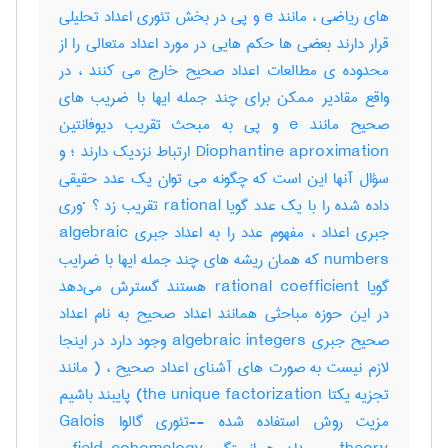
های ریاضی ، مانند e و پی در بخش تئوری اعداد تحلیلی
قرار دارند بعضی ها حکم هایی در مورد اعداد متعالی را از
محدوده ی مطالعات اعداد صحیح خارج می کنند ، در
واقع مقادیر ممکن برای چند جمله ایها با ضریب های
صحیح مانند e و پی به مبحث تقریب دیوفانتین
Diophantine aproximation ارتباط نزدیک دارند ؛ و
سؤال آنها این است که چگونه می توان یک عدد حقیقی
داده شده را با یک عدد گویا rational تقریب زد ؟ ·وری
جبری اعداد ، مفهوم عدد را به اعداد جبری algebraic
numbers که همان ریشه های چند جمله ایها با ضرایب
گویا rational coefficient هستند گسترش می‌دهد
در این حوزه مباحثی همانند اعداد صحیح به نام اعداد
صحیح جبری algebraic integers وجود دارد در اینجا
لازم نیست به صورت های آشنای اعداد صحیح ، ( مانند
تجزیه یکتا the unique factorization) پایبند باشیم
مزیت روش استفاده شده --تئوری گالوا Galois