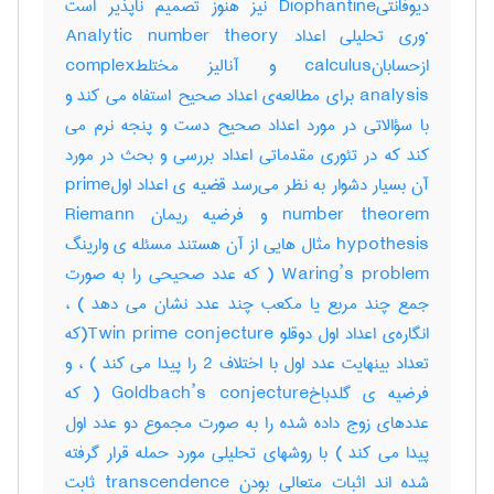
دیوفانتیDiophantine نیز هنوز تصمیم ناپذیر است
·وری تحلیلی اعداد Analytic number theory
ازحسابانcalculus و آنالیز مختلطcomplex
analysis برای مطالعه‌ی اعداد صحیح استفاه می کند و
با سؤالاتی در مورد اعداد صحیح دست و پنجه نرم می
کند که در تئوری مقدماتی اعداد بررسی و بحث در مورد
آن بسیار دشوار به نظر می‌رسد قضیه ی اعداد اولprime
number theorem و فرضیه ریمان Riemann
hypothesis مثال هایی از آن هستند مسئله ی وارینگ
Waring’s problem ( که عدد صحیحی را به صورت
جمع چند مربع یا مکعب چند عدد نشان می دهد ) ،
انگاره‌ی اعداد اول دوقلو Twin prime conjecture(که
تعداد بینهایت عدد اول با اختلاف 2 را پیدا می کند ) ، و
فرضیه ی گلدباخGoldbach’s conjecture ( که
عددهای زوج داده شده را به صورت مجموع دو عدد اول
پیدا می کند ) با روشهای تحلیلی مورد حمله قرار گرفته
شده اند اثبات متعالی بودن transcendence ثابت